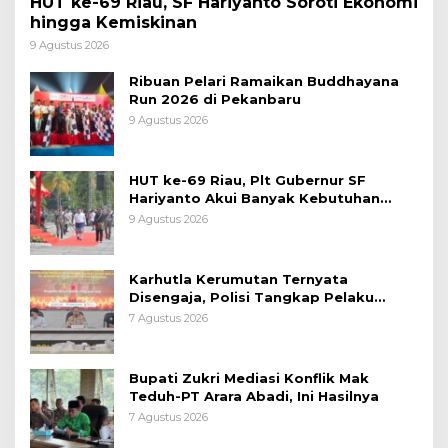
HUT ke-69 Riau, SF Hariyanto Soroti Ekonomi
hingga Kemiskinan
9 Agustus 2026
Ribuan Pelari Ramaikan Buddhayana
Run 2026 di Pekanbaru
9 Agustus 2026
HUT ke-69 Riau, Plt Gubernur SF
Hariyanto Akui Banyak Kebutuhan
Warga Belum Terpenuhi
9 Agustus 2026
Karhutla Kerumutan Ternyata
Disengaja, Polisi Tangkap Pelaku
Pembakar Lahan
7 Agustus 2026
Bupati Zukri Mediasi Konflik Mak
Teduh-PT Arara Abadi, Ini Hasilnya
7 Agustus 2026