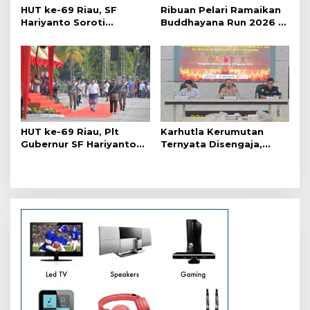
s
HUT ke-69 Riau, SF
Ribuan Pelari Ramaikan
Hariyanto Soroti
Buddhayana Run 2026 di
Ekonomi hingga
Pekanbaru
Kemiskinan
HUT ke-69 Riau, Plt
Karhutla Kerumutan
Gubernur SF Hariyanto
Ternyata Disengaja,
Akui Banyak Kebutuhan
Polisi Tangkap Pelaku
Warga Belum Terpenuhi
Pembakar Lahan