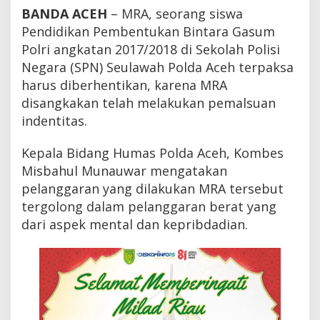
g
BANDA ACEH
– MRA, seorang siswa
l
Pendidikan Pembentukan Bintara Gasum
e
,
Polri angkatan 2017/2018 di Sekolah Polisi
S
Negara (SPN) Seulawah Polda Aceh terpaksa
i
harus diberhentikan, karena MRA
s
w
disangkakan telah melakukan pemalsuan
a
indentitas.
S
P
N
Kepala Bidang Humas Polda Aceh, Kombes
S
Misbahul Munauwar mengatakan
e
u
pelanggaran yang dilakukan MRA tersebut
l
tergolong dalam pelanggaran berat yang
a
dari aspek mental dan kepribdadian.
w
a
h
P
o
l
d
a