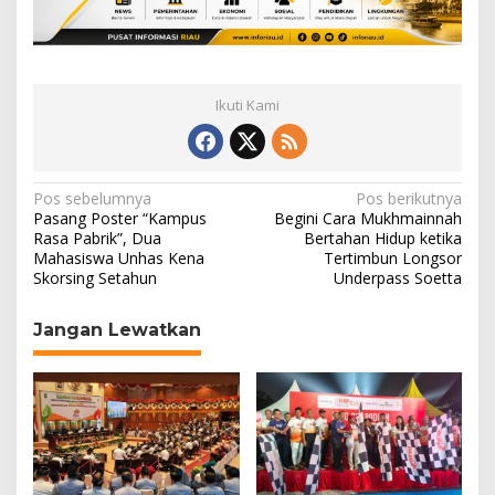
Ikuti Kami
N
Pos sebelumnya
Pos berikutnya
Pasang Poster “Kampus
Begini Cara Mukhmainnah
a
Rasa Pabrik”, Dua
Bertahan Hidup ketika
Mahasiswa Unhas Kena
Tertimbun Longsor
v
Skorsing Setahun
Underpass Soetta
i
g
Jangan Lewatkan
a
s
i
p
o