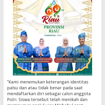
A
c
e
h
D
i
b
e
r
h
e
n
t
i
k
a
n
”Kami menemukan keterangan identitas
palsu dan atau tidak benar pada saat
mendaftarkan diri sebagai calon anggota
Polri. Siswa tersebut telah menikah dan