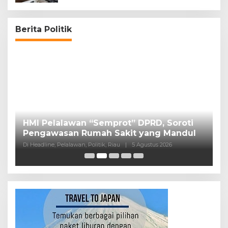
Berita Politik
HMI Pelalawan “Semprot” DPRD, Soroti
P
Pengawasan Rumah Sakit yang Mandul
P
Di Headline, Pelalawan, Politik, Riau
|
5 Agustus 2026
Di