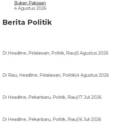
Bukan Paksaan
4 Agustus 2026
Berita Politik
HMI Pelalawan “Semprot” DPRD, Soroti Pengawasan Rumah
Sakit yang Mandul
Di Headline, Pelalawan, Politik, Riau
|
5 Agustus 2026
PPNI Pelalawan Punya Pengurus Baru, Ini Pesan Tegas
Wabup Husni Tamrin
Di Riau, Headline, Pelalawan, Politik
|
4 Agustus 2026
Bentrok Pendukung Dua Kader Golkar Pecah di DPRD Riau,
Ini Kronologinya
Di Headline, Pekanbaru, Politik, Riau
|
17 Juli 2026
LPPMI Resmi Lantik 150 Pengurus DPP, DPW dan DPD di
Pekanbaru
Di Headline, Pekanbaru, Politik, Riau
|
16 Juli 2026
Digembosi Orang Dalam, Ada Menteri Yang Ingin Ambil Alih