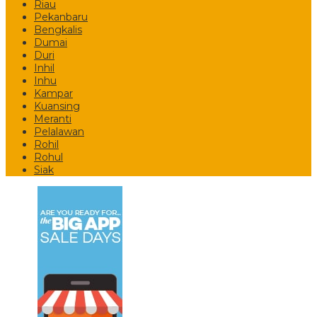
Riau
Pekanbaru
Bengkalis
Dumai
Duri
Inhil
Inhu
Kampar
Kuansing
Meranti
Pelalawan
Rohil
Rohul
Siak