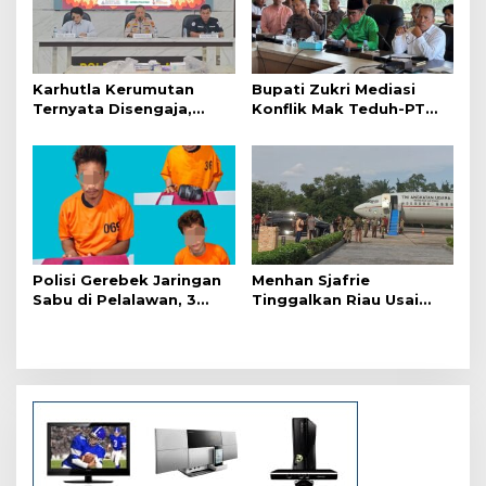
i
p
o
s
Karhutla Kerumutan
Bupati Zukri Mediasi
Ternyata Disengaja,
Konflik Mak Teduh-PT
Polisi Tangkap Pelaku
Arara Abadi, Ini Hasilnya
Pembakar Lahan
Polisi Gerebek Jaringan
Menhan Sjafrie
Sabu di Pelalawan, 3
Tinggalkan Riau Usai
Orang Ditangkap
Kunjungi Yonif TP di
Wilayah Kodam
XIX/Tuanku Tambusai