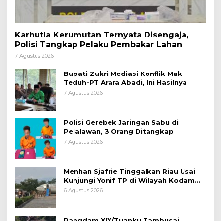
Karhutla Kerumutan Ternyata Disengaja,
Polisi Tangkap Pelaku Pembakar Lahan
7 Agustus 2026
Bupati Zukri Mediasi Konflik Mak
Teduh-PT Arara Abadi, Ini Hasilnya
7 Agustus 2026
Polisi Gerebek Jaringan Sabu di
Pelalawan, 3 Orang Ditangkap
7 Agustus 2026
Menhan Sjafrie Tinggalkan Riau Usai
Kunjungi Yonif TP di Wilayah Kodam
XIX/Tuanku Tambusai
6 Agustus 2026
Pangdam XIX/Tuanku Tambusai