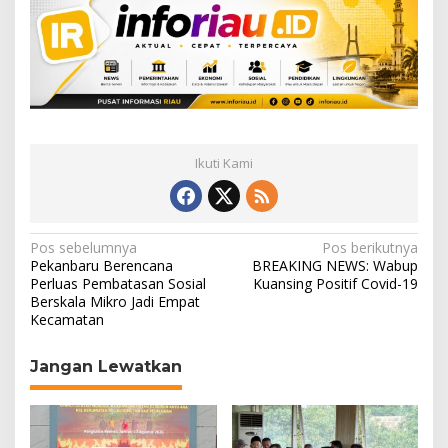
Ikuti Kami
N
Pos sebelumnya
Pos berikutnya
Pekanbaru Berencana
BREAKING NEWS: Wabup
a
Perluas Pembatasan Sosial
Kuansing Positif Covid-19
Berskala Mikro Jadi Empat
v
Kecamatan
i
g
Jangan Lewatkan
a
s