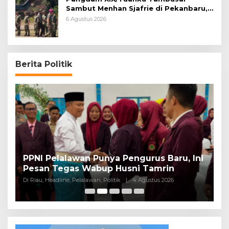
Sambut Menhan Sjafrie di Pekanbaru,
Ada Agenda Penting
6 Agustus 2026
Berita Politik
PPNI Pelalawan Punya Pengurus Baru, Ini
B
Pesan Tegas Wabup Husni Tamrin
P
Di Riau, Headline, Pelalawan, Politik
|
4 Agustus 2026
Di