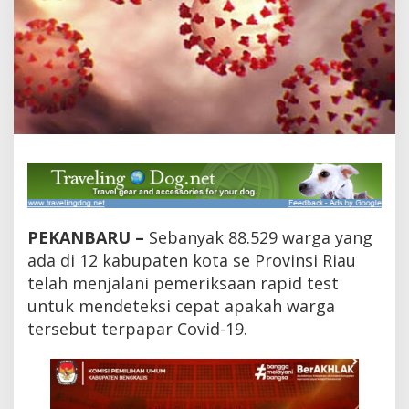
a
u
T
e
l
a
h
R
a
p
i
d
T
e
PEKANBARU –
Sebanyak 88.529 warga yang
s
t
ada di 12 kabupaten kota se Provinsi Riau
,
telah menjalani pemeriksaan rapid test
1
untuk mendeteksi cepat apakah warga
.
4
tersebut terpapar Covid-19.
8
2
R
e
a