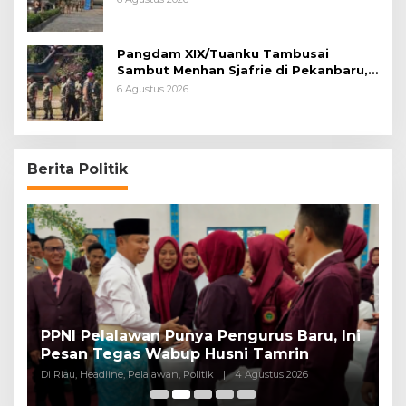
Pangdam XIX/Tuanku Tambusai
Sambut Menhan Sjafrie di Pekanbaru,
Ada Agenda Penting
6 Agustus 2026
Berita Politik
PPNI Pelalawan Punya Pengurus Baru, Ini
B
Pesan Tegas Wabup Husni Tamrin
P
Di Riau, Headline, Pelalawan, Politik
|
4 Agustus 2026
Di