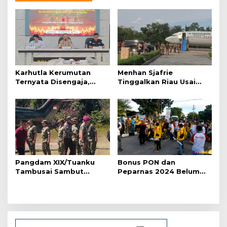
a
s
i
p
o
Karhutla Kerumutan
Menhan Sjafrie
s
Ternyata Disengaja,
Tinggalkan Riau Usai
Polisi Tangkap Pelaku
Kunjungi Yonif TP di
Pembakar Lahan
Wilayah Kodam
XIX/Tuanku Tambusai
Pangdam XIX/Tuanku
Bonus PON dan
Tambusai Sambut
Peparnas 2024 Belum
Menhan Sjafrie di
Lunas, Atlet Riau Gelar
Pekanbaru, Ada Agenda
Aksi Damai
Penting