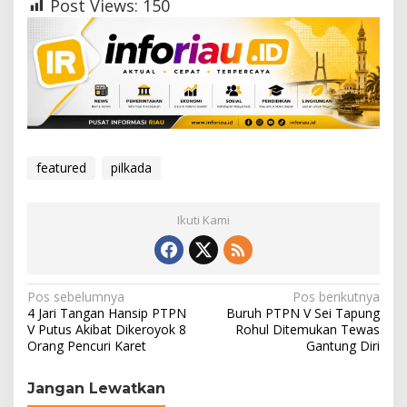
Post Views:
150
featured
pilkada
Ikuti Kami
N
Pos sebelumnya
Pos berikutnya
4 Jari Tangan Hansip PTPN
Buruh ‎PTPN V Sei Tapung
a
V Putus Akibat Dikeroyok 8
Rohul Ditemukan Tewas
Orang Pencuri Karet
Gantung Diri
v
i
Jangan Lewatkan
g