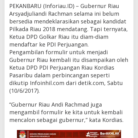
a
PEKANBARU (Inforiau.ID) – Gubernur Riau
m
Arsyadjuliandi Rachman selama ini belum
-
d
bersedia mendeklarasikan sebagai kandidat
i
Pilkada Riau 2018 mendatang. Tapi ternyata,
a
Ketua DPD Golkar Riau itu diam-diam
m
D
mendaftar ke PDI Perjuangan.
a
Pengambilan formulir untuk menjadi
f
t
Gubernur Riau kembali itu disampaikan oleh
a
Ketua DPD PDI Perjuangan Riau Kordias
r
Pasaribu dalam perbincangan seperti
P
i
dikutip Infoinhil.com dari detik.com, Sabtu
l
(10/6/2017).
k
a
d
“Gubernur Riau Andi Rachmad juga
a
mengambil formulir ke kita untuk kembali
2
mencalon sebagai gubernur,” kata Kordias.
0
1
8
L