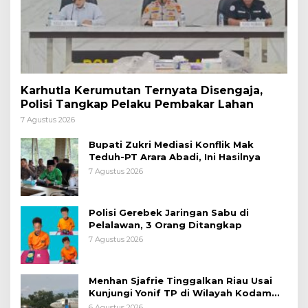
Karhutla Kerumutan Ternyata Disengaja,
Polisi Tangkap Pelaku Pembakar Lahan
7 Agustus 2026
Bupati Zukri Mediasi Konflik Mak
Teduh-PT Arara Abadi, Ini Hasilnya
7 Agustus 2026
Polisi Gerebek Jaringan Sabu di
Pelalawan, 3 Orang Ditangkap
7 Agustus 2026
Menhan Sjafrie Tinggalkan Riau Usai
Kunjungi Yonif TP di Wilayah Kodam
XIX/Tuanku Tambusai
6 Agustus 2026