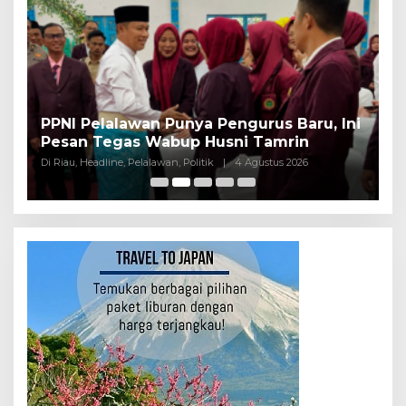
PPNI Pelalawan Punya Pengurus Baru, Ini
B
Pesan Tegas Wabup Husni Tamrin
P
Di Riau, Headline, Pelalawan, Politik
|
4 Agustus 2026
Di