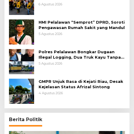
6 Agustus 2026
HMI Pelalawan “Semprot” DPRD, Soroti
Pengawasan Rumah Sakit yang Mandul
5 Agustus 2026
Polres Pelalawan Bongkar Dugaan
Illegal Logging, Dua Truk Kayu Tanpa
Dokumen Diamankan
5 Agustus 2026
GMPR Unjuk Rasa di Kejati Riau, Desak
Kejelasan Status Afrizal Sintong
4 Agustus 2026
Berita Politik