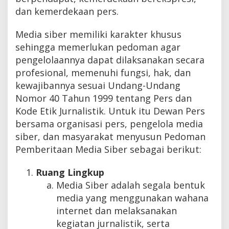
8
dan kemerdekaan pers.
O
L
E
H
Media siber memiliki karakter khusus
A
sehingga memerlukan pedoman agar
D
M
pengelolaannya dapat dilaksanakan secara
I
N
profesional, memenuhi fungsi, hak, dan
I
S
kewajibannya sesuai Undang-Undang
T
R
Nomor 40 Tahun 1999 tentang Pers dan
A
Kode Etik Jurnalistik. Untuk itu Dewan Pers
T
O
bersama organisasi pers, pengelola media
R
siber, dan masyarakat menyusun Pedoman
Pemberitaan Media Siber sebagai berikut:
Ruang Lingkup
Media Siber adalah segala bentuk
media yang menggunakan wahana
internet dan melaksanakan
kegiatan jurnalistik, serta