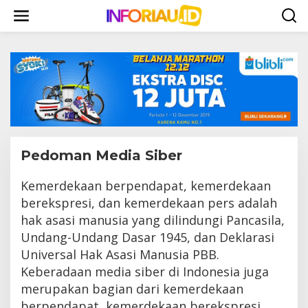
L
e
w
a
t
i
k
e
k
o
n
t
Pedoman Media Siber
e
n
Kemerdekaan berpendapat, kemerdekaan
|
5
berekspresi, dan kemerdekaan pers adalah
D
E
hak asasi manusia yang dilindungi Pancasila,
S
E
Undang-Undang Dasar 1945, dan Deklarasi
M
Universal Hak Asasi Manusia PBB.
B
E
Keberadaan media siber di Indonesia juga
R
2
merupakan bagian dari kemerdekaan
0
1
berpendapat, kemerdekaan berekspresi,