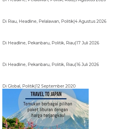
PPNI Pelalawan Punya Pengurus Baru, Ini Pesan Tegas
Wabup Husni Tamrin
Di Riau, Headline, Pelalawan, Politik
|
4 Agustus 2026
Bentrok Pendukung Dua Kader Golkar Pecah di DPRD Riau,
Ini Kronologinya
Di Headline, Pekanbaru, Politik, Riau
|
17 Juli 2026
LPPMI Resmi Lantik 150 Pengurus DPP, DPW dan DPD di
Pekanbaru
Di Headline, Pekanbaru, Politik, Riau
|
16 Juli 2026
Digembosi Orang Dalam, Ada Menteri Yang Ingin Ambil Alih
Kekuasaan Dari Jokowi
Di Global, Politik
|
12 September 2020