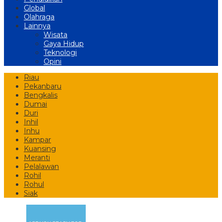
Global
Olahraga
Lainnya
Wisata
Gaya Hidup
Teknologi
Opini
Riau
Pekanbaru
Bengkalis
Dumai
Duri
Inhil
Inhu
Kampar
Kuansing
Meranti
Pelalawan
Rohil
Rohul
Siak