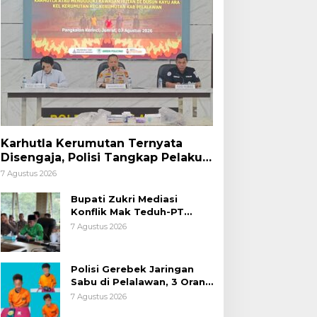
Karhutla Kerumutan Ternyata
Disengaja, Polisi Tangkap Pelaku
Pembakar Lahan
7 Agustus 2026
Bupati Zukri Mediasi
Konflik Mak Teduh-PT
Arara Abadi, Ini Hasilnya
7 Agustus 2026
Polisi Gerebek Jaringan
Sabu di Pelalawan, 3 Orang
Ditangkap
7 Agustus 2026