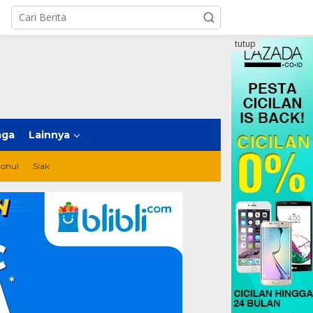
tutup
aga
Lainnya
ohul
Siak