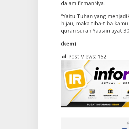
dalam firmanNya.
“Yaitu Tuhan yang menjadi
hijau, maka tiba-tiba kamu n
quran surah Yaasiin ayat 3
(kem)
Post Views:
152
I