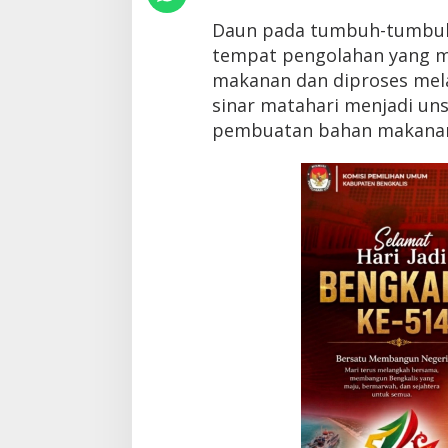
i
Daun pada tumbuh-tumbuha
u
n
tempat pengolahan yang 
g
makanan dan diproses mela
k
a
sinar matahari menjadi un
p
pembuatan bahan makana
k
a
n
A
l
q
u
r
a
n