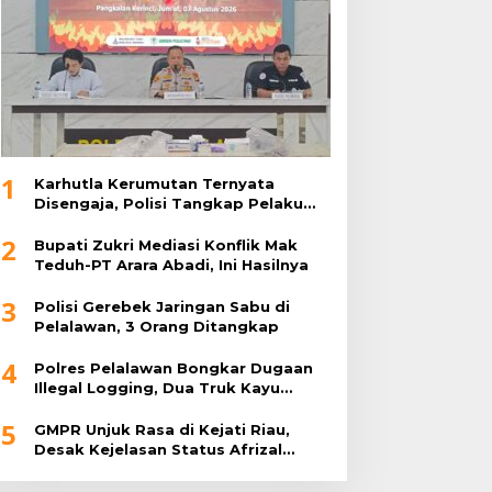
1
Karhutla Kerumutan Ternyata
Disengaja, Polisi Tangkap Pelaku
Pembakar Lahan
2
Bupati Zukri Mediasi Konflik Mak
Teduh-PT Arara Abadi, Ini Hasilnya
3
Polisi Gerebek Jaringan Sabu di
Pelalawan, 3 Orang Ditangkap
4
Polres Pelalawan Bongkar Dugaan
Illegal Logging, Dua Truk Kayu
Tanpa Dokumen Diamankan
5
GMPR Unjuk Rasa di Kejati Riau,
Desak Kejelasan Status Afrizal
Sintong