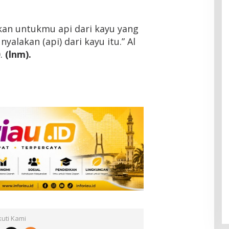
kan untukmu api dari kayu yang
yalakan (api) dari kayu itu.” Al
0.
(lnm).
kuti Kami