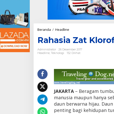
Beranda
/
Headline
R
a
Rahasia Zat Kloro
h
a
s
Administrator
26 Desember 2017
i
Headline
,
Teknologi
152 Dilihat
a
Z
a
t
K
l
o
r
JAKARTA
– Beragam tumbu
o
manusia maupun hanya seb
f
i
daun berwarna hijau. Daun 
l
penting bagi kehidupan t
D