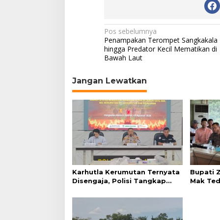
N
Pos sebelumnya
Penampakan Terompet Sangkakala
a
hingga Predator Kecil Mematikan di
Bawah Laut
v
i
Jangan Lewatkan
g
a
s
i
p
o
s
Karhutla Kerumutan Ternyata
Bupati Z
Disengaja, Polisi Tangkap
Mak Tedu
Pelaku Pembakar Lahan
Hasilnya