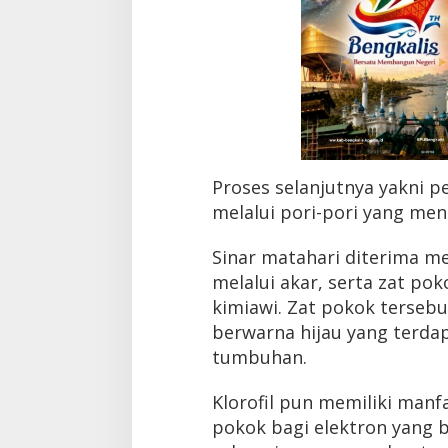
Proses selanjutnya yakni 
melalui pori-pori yang me
Sinar matahari diterima me
melalui akar, serta zat po
kimiawi. Zat pokok tersebut
berwarna hijau yang terd
tumbuhan.
Klorofil pun memiliki man
pokok bagi elektron yang 