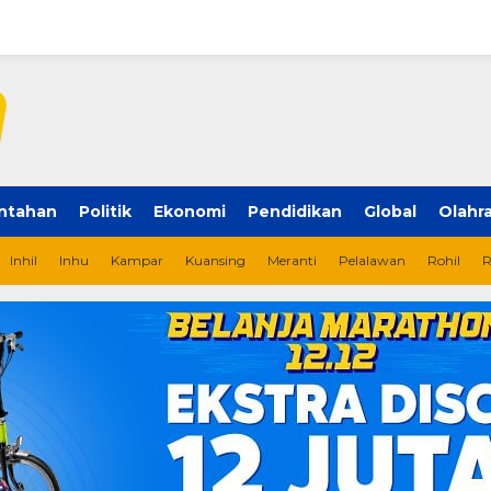
ntahan
Politik
Ekonomi
Pendidikan
Global
Olahr
Inhil
Inhu
Kampar
Kuansing
Meranti
Pelalawan
Rohil
R