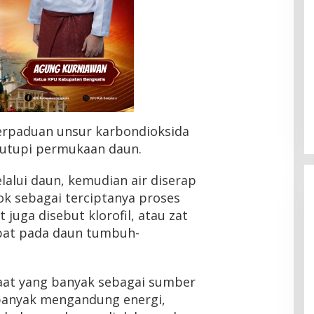
perpaduan unsur karbondioksida
nutupi permukaan daun.
lalui daun, kemudian air diserap
kok sebagai terciptanya proses
 juga disebut klorofil, atau zat
apat pada daun tumbuh-
HMI Pelalawan “Semprot”
DPRD, Soroti Pengawasan
faat yang banyak sebagai sumber
Rumah Sakit yang Mandul
Di Headline, Pelalawan, Politik, Riau
|
5 Agustus
banyak mengandung energi,
2026