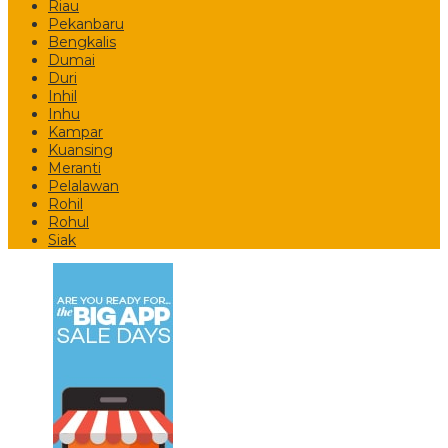
Riau
Pekanbaru
Bengkalis
Dumai
Duri
Inhil
Inhu
Kampar
Kuansing
Meranti
Pelalawan
Rohil
Rohul
Siak