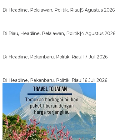
Sakit yang Mandul
Di Headline, Pelalawan, Politik, Riau
|
5 Agustus 2026
PPNI Pelalawan Punya Pengurus Baru, Ini Pesan Tegas
Wabup Husni Tamrin
Di Riau, Headline, Pelalawan, Politik
|
4 Agustus 2026
Bentrok Pendukung Dua Kader Golkar Pecah di DPRD Riau,
Ini Kronologinya
Di Headline, Pekanbaru, Politik, Riau
|
17 Juli 2026
LPPMI Resmi Lantik 150 Pengurus DPP, DPW dan DPD di
Pekanbaru
Di Headline, Pekanbaru, Politik, Riau
|
16 Juli 2026