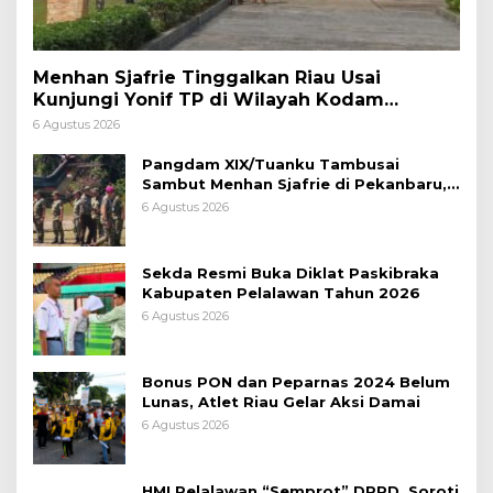
Menhan Sjafrie Tinggalkan Riau Usai
Kunjungi Yonif TP di Wilayah Kodam
XIX/Tuanku Tambusai
6 Agustus 2026
Pangdam XIX/Tuanku Tambusai
Sambut Menhan Sjafrie di Pekanbaru,
Ada Agenda Penting
6 Agustus 2026
Sekda Resmi Buka Diklat Paskibraka
Kabupaten Pelalawan Tahun 2026
6 Agustus 2026
Bonus PON dan Peparnas 2024 Belum
Lunas, Atlet Riau Gelar Aksi Damai
6 Agustus 2026
HMI Pelalawan “Semprot” DPRD, Soroti