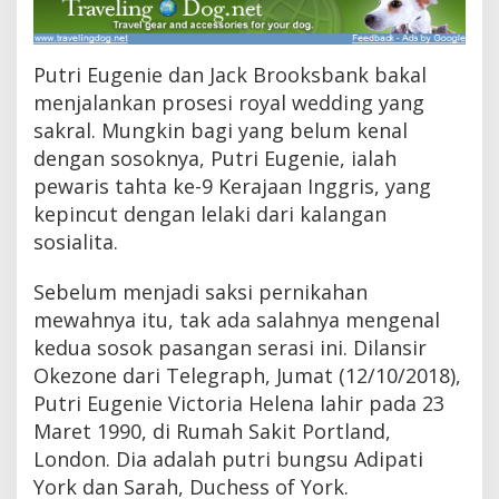
n
g
k
r
Putri Eugenie dan Jack Brooksbank bakal
o
menjalankan prosesi royal wedding yang
n
sakral. Mungkin bagi yang belum kenal
g
B
dengan sosoknya, Putri Eugenie, ialah
a
pewaris tahta ke-9 Kerajaan Inggris, yang
r
K
kepincut dengan lelaki dari kalangan
o
sosialita.
k
t
Sebelum menjadi saksi pernikahan
a
i
mewahnya itu, tak ada salahnya mengenal
l
kedua sosok pasangan serasi ini. Dilansir
,
C
Okezone dari Telegraph, Jumat (12/10/2018),
i
Putri Eugenie Victoria Helena lahir pada 23
n
Maret 1990, di Rumah Sakit Portland,
t
a
London. Dia adalah putri bungsu Adipati
P
York dan Sarah, Duchess of York.
u