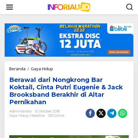
L
e
w
a
t
i
k
e
k
o
n
t
Beranda
/
Gaya Hidup
B
e
e
n
Berawal dari Nongkrong Bar
r
a
Koktail, Cinta Putri Eugenie & Jack
w
Brooksband Berakhir di Altar
a
Pernikahan
l
d
Administrator
12 Oktober 2018
a
Gaya Hidup
,
Headline
128 Dilihat
r
i
N
o