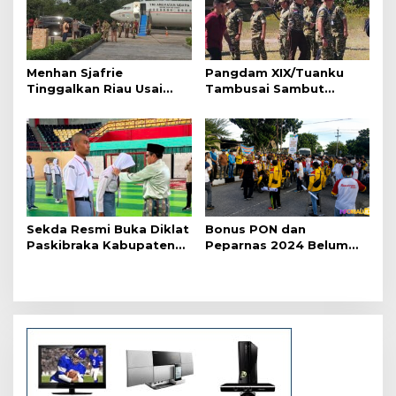
i
p
o
Menhan Sjafrie
Pangdam XIX/Tuanku
s
Tinggalkan Riau Usai
Tambusai Sambut
Kunjungi Yonif TP di
Menhan Sjafrie di
Wilayah Kodam
Pekanbaru, Ada Agenda
XIX/Tuanku Tambusai
Penting
Sekda Resmi Buka Diklat
Bonus PON dan
Paskibraka Kabupaten
Peparnas 2024 Belum
Pelalawan Tahun 2026
Lunas, Atlet Riau Gelar
Aksi Damai