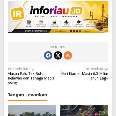
Ikuti Kami
N
Pos sebelumnya
Pos berikutnya
Alasan Palu Tak Butuh
Hari Kiamat Masih 6,5 Miliar
a
Relawan dan Tenaga Medis
Tahun Lagi?
Asing
v
i
Jangan Lewatkan
g
a
s