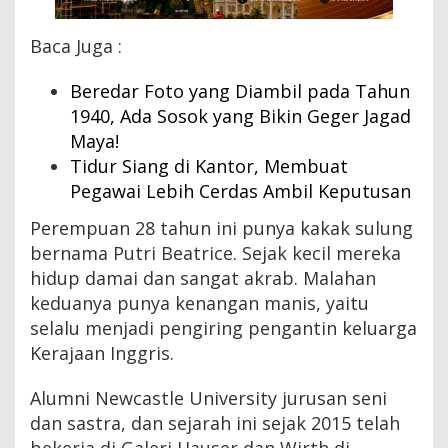
B
e
Baca Juga :
r
a
k
Beredar Foto yang Diambil pada Tahun
h
1940, Ada Sosok yang Bikin Geger Jagad
i
Maya!
r
d
Tidur Siang di Kantor, Membuat
i
Pegawai Lebih Cerdas Ambil Keputusan
A
l
Perempuan 28 tahun ini punya kakak sulung
t
a
bernama Putri Beatrice. Sejak kecil mereka
r
hidup damai dan sangat akrab. Malahan
P
keduanya punya kenangan manis, yaitu
e
r
selalu menjadi pengiring pengantin keluarga
n
Kerajaan Inggris.
i
k
a
Alumni Newcastle University jurusan seni
h
dan sastra, dan sejarah ini sejak 2015 telah
a
bekerja di Galeri Hauser dan Wirth di
n