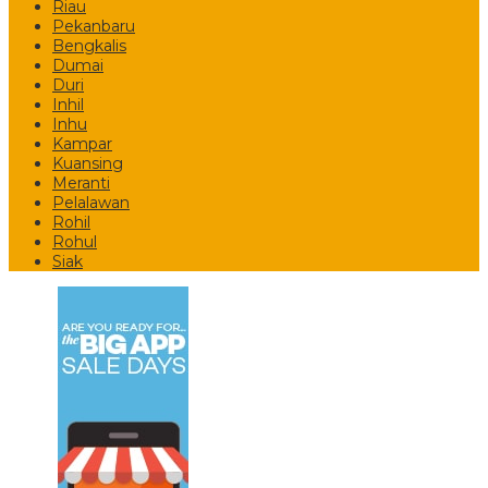
Riau
Pekanbaru
Bengkalis
Dumai
Duri
Inhil
Inhu
Kampar
Kuansing
Meranti
Pelalawan
Rohil
Rohul
Siak