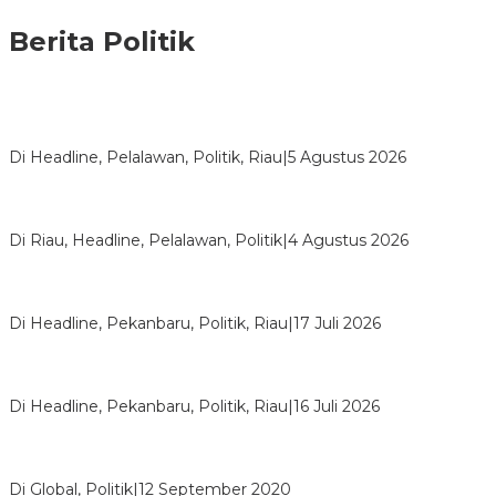
Berita Politik
HMI Pelalawan “Semprot” DPRD, Soroti Pengawasan Rumah
Sakit yang Mandul
Di Headline, Pelalawan, Politik, Riau
|
5 Agustus 2026
PPNI Pelalawan Punya Pengurus Baru, Ini Pesan Tegas
Wabup Husni Tamrin
Di Riau, Headline, Pelalawan, Politik
|
4 Agustus 2026
Bentrok Pendukung Dua Kader Golkar Pecah di DPRD Riau,
Ini Kronologinya
Di Headline, Pekanbaru, Politik, Riau
|
17 Juli 2026
LPPMI Resmi Lantik 150 Pengurus DPP, DPW dan DPD di
Pekanbaru
Di Headline, Pekanbaru, Politik, Riau
|
16 Juli 2026
Digembosi Orang Dalam, Ada Menteri Yang Ingin Ambil Alih
Kekuasaan Dari Jokowi
Di Global, Politik
|
12 September 2020