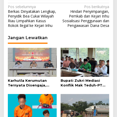
N
Pos sebelumnya
Pos berikutnya
Berkas Dinyatakan Lengkap,
Hindari Penyimpangan,
a
Penyidik Bea Cukai Wilayah
Pemkab dan Kejari Inhu
Riau Limpahkan Kasus
Sosialisasi Penggunaan dan
v
Rokok Ilegal ke Kejari Inhu
Pengawasan Dana Desa
i
g
Jangan Lewatkan
a
s
i
p
o
s
Karhutla Kerumutan
Bupati Zukri Mediasi
Ternyata Disengaja,
Konflik Mak Teduh-PT
Polisi Tangkap Pelaku
Arara Abadi, Ini Hasilnya
Pembakar Lahan