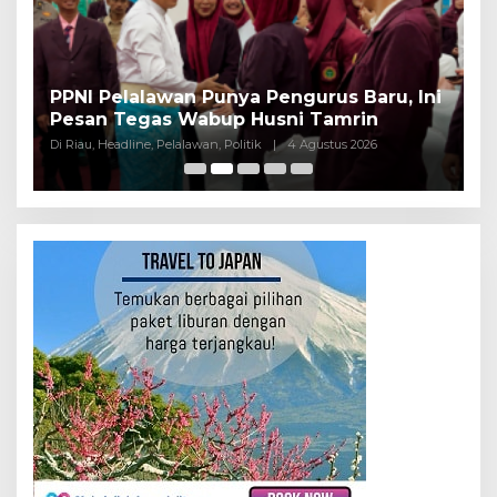
PPNI Pelalawan Punya Pengurus Baru, Ini
B
Pesan Tegas Wabup Husni Tamrin
P
Di Riau, Headline, Pelalawan, Politik
|
4 Agustus 2026
Di