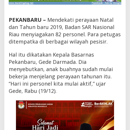
n
T
a
h
PEKANBARU –
Mendekati perayaan Natal
u
dan Tahun baru 2019, Badan SAR Nasional
n
Riau menyiagakan 82 personel. Para petugas
B
a
ditempatka di berbagai wilayah pesisir.
r
u
Hal itu dikatakan Kepala Basarnas
,
B
Pekanbaru, Gede Darmada. Dia
a
menyebutkan, anak buahnya sudah mulai
s
bekerja menjelang perayaan tahunan itu.
a
r
“Hari ini personel kita mulai aktif,” ujar
n
Gede, Rabu (19/12).
a
s
R
i
a
u
S
i