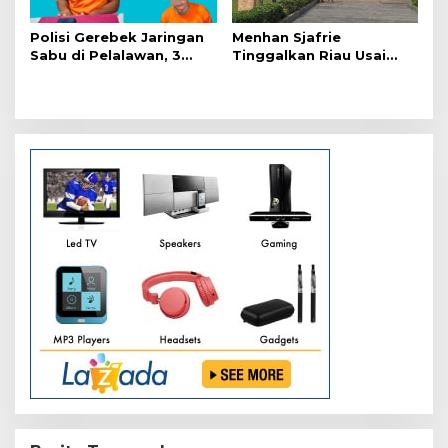
Polisi Gerebek Jaringan
Menhan Sjafrie
Sabu di Pelalawan, 3
Tinggalkan Riau Usai
Orang Ditangkap
Kunjungi Yonif TP di
Wilayah Kodam
XIX/Tuanku Tambusai