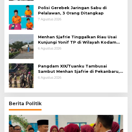
Polisi Gerebek Jaringan Sabu di
Pelalawan, 3 Orang Ditangkap
7 Agustus 2026
Menhan Sjafrie Tinggalkan Riau Usai
Kunjungi Yonif TP di Wilayah Kodam
XIX/Tuanku Tambusai
6 Agustus 2026
Pangdam XIX/Tuanku Tambusai
Sambut Menhan Sjafrie di Pekanbaru,
Ada Agenda Penting
6 Agustus 2026
Berita Politik