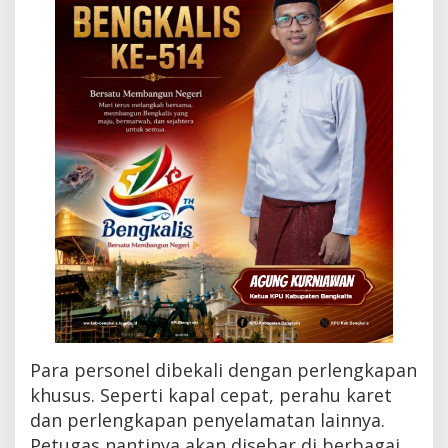
a
g
a
k
a
n
P
e
r
s
o
n
e
l
d
a
n
A
l
a
Para personel dibekali dengan perlengkapan
t
khusus. Seperti kapal cepat, perahu karet
dan perlengkapan penyelamatan lainnya.
Petugas nantinya akan disebar di berbagai