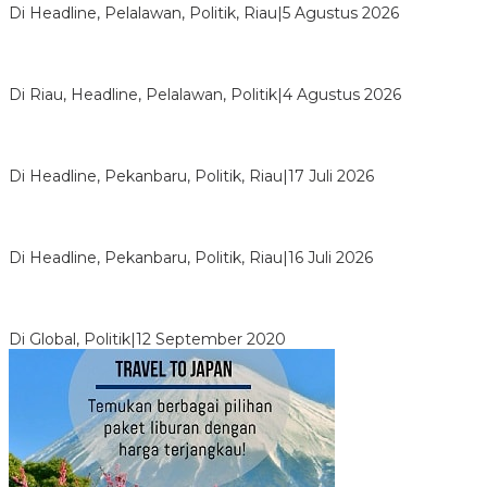
Di Headline, Pelalawan, Politik, Riau
|
5 Agustus 2026
PPNI Pelalawan Punya Pengurus Baru, Ini Pesan Tegas
Wabup Husni Tamrin
Di Riau, Headline, Pelalawan, Politik
|
4 Agustus 2026
Bentrok Pendukung Dua Kader Golkar Pecah di DPRD Riau,
Ini Kronologinya
Di Headline, Pekanbaru, Politik, Riau
|
17 Juli 2026
LPPMI Resmi Lantik 150 Pengurus DPP, DPW dan DPD di
Pekanbaru
Di Headline, Pekanbaru, Politik, Riau
|
16 Juli 2026
Digembosi Orang Dalam, Ada Menteri Yang Ingin Ambil Alih
Kekuasaan Dari Jokowi
Di Global, Politik
|
12 September 2020