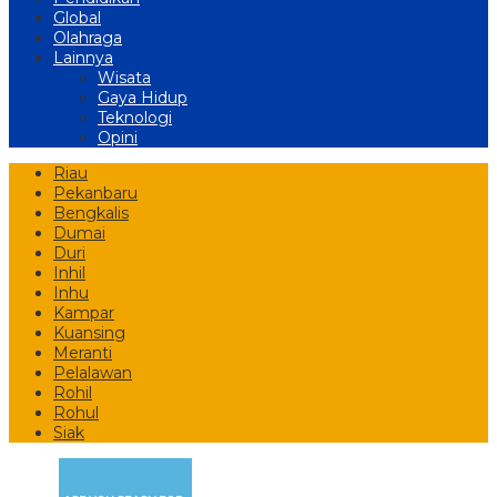
Global
Olahraga
Lainnya
Wisata
Gaya Hidup
Teknologi
Opini
Riau
Pekanbaru
Bengkalis
Dumai
Duri
Inhil
Inhu
Kampar
Kuansing
Meranti
Pelalawan
Rohil
Rohul
Siak