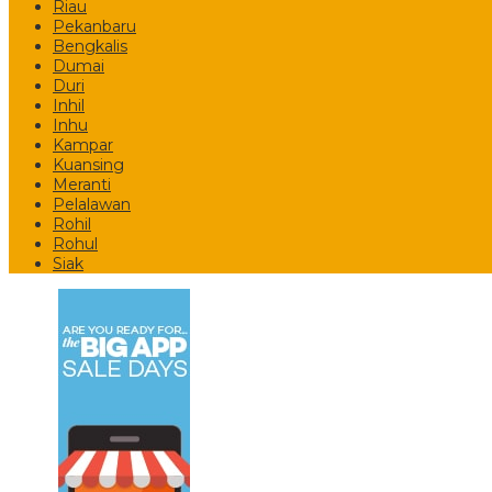
Riau
Pekanbaru
Bengkalis
Dumai
Duri
Inhil
Inhu
Kampar
Kuansing
Meranti
Pelalawan
Rohil
Rohul
Siak