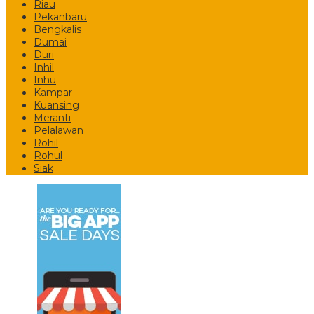
Riau
Pekanbaru
Bengkalis
Dumai
Duri
Inhil
Inhu
Kampar
Kuansing
Meranti
Pelalawan
Rohil
Rohul
Siak