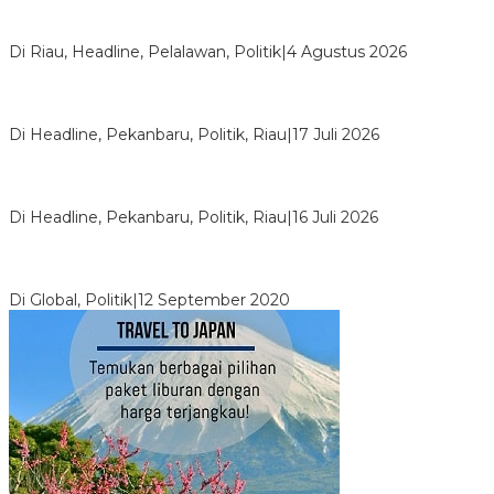
PPNI Pelalawan Punya Pengurus Baru, Ini Pesan Tegas
Wabup Husni Tamrin
Di Riau, Headline, Pelalawan, Politik
|
4 Agustus 2026
Bentrok Pendukung Dua Kader Golkar Pecah di DPRD Riau,
Ini Kronologinya
Di Headline, Pekanbaru, Politik, Riau
|
17 Juli 2026
LPPMI Resmi Lantik 150 Pengurus DPP, DPW dan DPD di
Pekanbaru
Di Headline, Pekanbaru, Politik, Riau
|
16 Juli 2026
Digembosi Orang Dalam, Ada Menteri Yang Ingin Ambil Alih
Kekuasaan Dari Jokowi
Di Global, Politik
|
12 September 2020