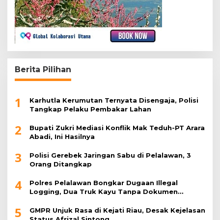
Berita Pilihan
1
Karhutla Kerumutan Ternyata Disengaja, Polisi
Tangkap Pelaku Pembakar Lahan
2
Bupati Zukri Mediasi Konflik Mak Teduh-PT Arara
Abadi, Ini Hasilnya
3
Polisi Gerebek Jaringan Sabu di Pelalawan, 3
Orang Ditangkap
4
Polres Pelalawan Bongkar Dugaan Illegal
Logging, Dua Truk Kayu Tanpa Dokumen
Diamankan
5
GMPR Unjuk Rasa di Kejati Riau, Desak Kejelasan
Status Afrizal Sintong