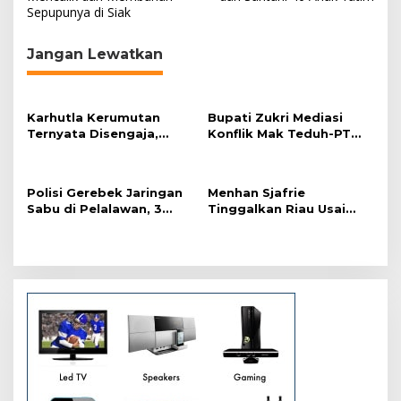
v
Sepupunya di Siak
i
g
Jangan Lewatkan
a
s
Karhutla Kerumutan
Bupati Zukri Mediasi
i
Ternyata Disengaja,
Konflik Mak Teduh-PT
p
Polisi Tangkap Pelaku
Arara Abadi, Ini Hasilnya
Pembakar Lahan
o
Polisi Gerebek Jaringan
Menhan Sjafrie
s
Sabu di Pelalawan, 3
Tinggalkan Riau Usai
Orang Ditangkap
Kunjungi Yonif TP di
Wilayah Kodam
XIX/Tuanku Tambusai