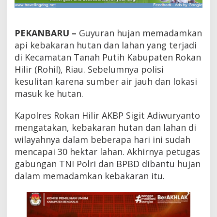
P
a
d
a
PEKANBARU –
Guyuran hujan memadamkan
m
api kebakaran hutan dan lahan yang terjadi
d
di Kecamatan Tanah Putih Kabupaten Rokan
i
T
Hilir (Rohil), Riau. Sebelumnya polisi
a
kesulitan karena sumber air jauh dan lokasi
n
a
masuk ke hutan.
h
P
Kapolres Rokan Hilir AKBP Sigit Adiwuryanto
u
mengatakan, kebakaran hutan dan lahan di
t
i
wilayahnya dalam beberapa hari ini sudah
h
mencapai 30 hektar lahan. Akhirnya petugas
,
P
gabungan TNI Polri dan BPBD dibantu hujan
o
dalam memadamkan kebakaran itu.
l
i
s
i
T