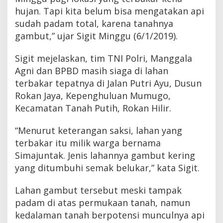
s
hujan. Tapi kita belum bisa mengatakan api
i
sudah padam total, karena tanahnya
p
a
gambut,” ujar Sigit Minggu (6/1/2019).
s
i
Sigit mejelaskan, tim TNI Polri, Manggala
K
e
Agni dan BPBD masih siaga di lahan
b
terbakar tepatnya di Jalan Putri Ayu, Dusun
a
Rokan Jaya, Kepenghuluan Mumugo,
k
a
Kecamatan Tanah Putih, Rokan Hilir.
r
a
“Menurut keterangan saksi, lahan yang
n
S
terbakar itu milik warga bernama
u
Simajuntak. Jenis lahannya gambut kering
s
yang ditumbuhi semak belukar,” kata Sigit.
u
l
a
Lahan gambut tersebut meski tampak
n
padam di atas permukaan tanah, namun
kedalaman tanah berpotensi munculnya api