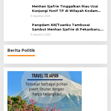
Menhan Sjafrie Tinggalkan Riau Usai
Kunjungi Yonif TP di Wilayah Kodam
XIX/Tuanku Tambusai
6 Agustus 2026
Pangdam XIX/Tuanku Tambusai
Sambut Menhan Sjafrie di Pekanbaru,
Ada Agenda Penting
6 Agustus 2026
Berita Politik