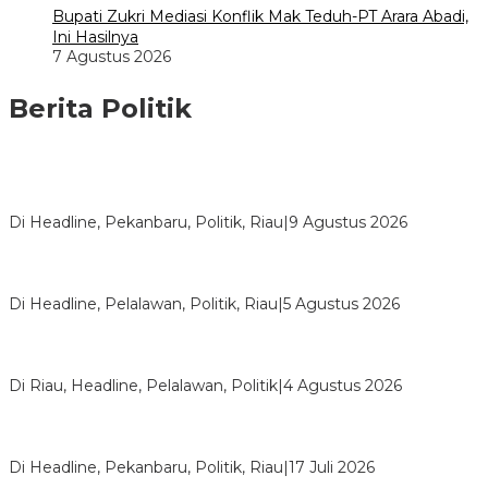
Bupati Zukri Mediasi Konflik Mak Teduh-PT Arara Abadi,
Ini Hasilnya
7 Agustus 2026
Berita Politik
HUT ke-69 Riau, SF Hariyanto Soroti Ekonomi hingga
Kemiskinan
Di Headline, Pekanbaru, Politik, Riau
|
9 Agustus 2026
HMI Pelalawan “Semprot” DPRD, Soroti Pengawasan Rumah
Sakit yang Mandul
Di Headline, Pelalawan, Politik, Riau
|
5 Agustus 2026
PPNI Pelalawan Punya Pengurus Baru, Ini Pesan Tegas
Wabup Husni Tamrin
Di Riau, Headline, Pelalawan, Politik
|
4 Agustus 2026
Bentrok Pendukung Dua Kader Golkar Pecah di DPRD Riau,
Ini Kronologinya
Di Headline, Pekanbaru, Politik, Riau
|
17 Juli 2026