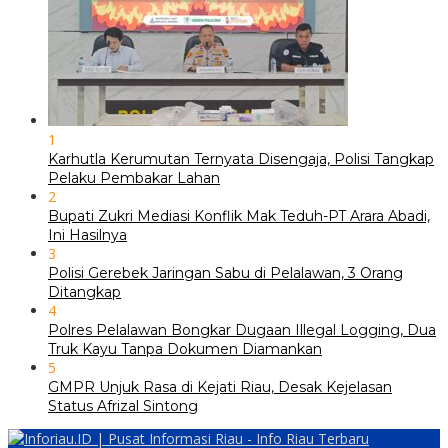
1
Karhutla Kerumutan Ternyata Disengaja, Polisi Tangkap
Pelaku Pembakar Lahan
2
Bupati Zukri Mediasi Konflik Mak Teduh-PT Arara Abadi,
Ini Hasilnya
3
Polisi Gerebek Jaringan Sabu di Pelalawan, 3 Orang
Ditangkap
4
Polres Pelalawan Bongkar Dugaan Illegal Logging, Dua
Truk Kayu Tanpa Dokumen Diamankan
5
GMPR Unjuk Rasa di Kejati Riau, Desak Kejelasan
Status Afrizal Sintong