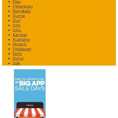
Riau
Pekanbaru
Bengkalis
Dumai
Duri
Inhil
Inhu
Kampar
Kuansing
Meranti
Pelalawan
Rohil
Rohul
Siak