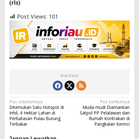
(rls)
Post Views:
101
Ikuti Kami
N
Pos sebelumnya
Pos berikutnya
Ditemukan Satu Hotspot di
Muda-mudi Diamankan
a
Inhil, 4 Hektar Lahan di
Satpol PP Pelalawan dari
Perbatasan Pulau Burung
Rumah Kontrakan di
v
Terbakar
Pangkalan Kerinci
i
g
Jangan Lewatkan