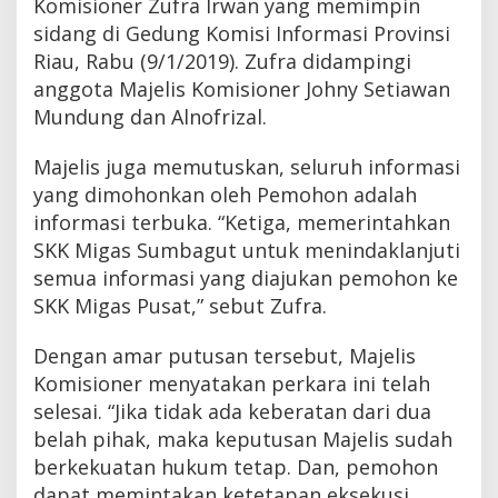
Komisioner Zufra Irwan yang memimpin
e
sidang di Gedung Komisi Informasi Provinsi
r
i
Riau, Rabu (9/1/2019). Zufra didampingi
k
anggota Majelis Komisioner Johny Setiawan
a
Mundung dan Alnofrizal.
n
I
n
Majelis juga memutuskan, seluruh informasi
f
yang dimohonkan oleh Pemohon adalah
o
r
informasi terbuka. “Ketiga, memerintahkan
m
SKK Migas Sumbagut untuk menindaklanjuti
a
s
semua informasi yang diajukan pemohon ke
i
SKK Migas Pusat,” sebut Zufra.
Dengan amar putusan tersebut, Majelis
Komisioner menyatakan perkara ini telah
selesai. “Jika tidak ada keberatan dari dua
belah pihak, maka keputusan Majelis sudah
berkekuatan hukum tetap. Dan, pemohon
dapat memintakan ketetapan eksekusi