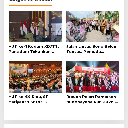
a
s
i
p
o
s
HUT ke-1 Kodam XIX/TT,
Jalan Lintas Bono Belum
Pangdam Tekankan
Tuntas, Pemuda
Sinergi Jaga Riau dan
Kubangan Geruduk
Kepri
Kantor Gubernur Riau
HUT ke-69 Riau, SF
Ribuan Pelari Ramaikan
Hariyanto Soroti
Buddhayana Run 2026 di
Ekonomi hingga
Pekanbaru
Kemiskinan