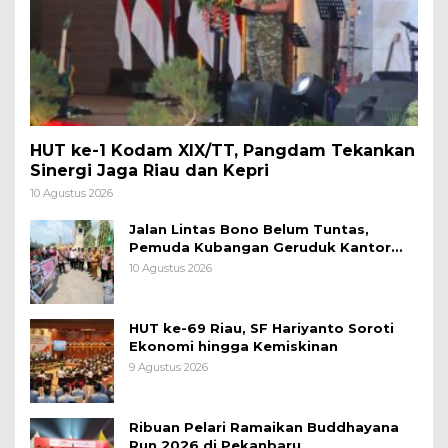
HUT ke-1 Kodam XIX/TT, Pangdam Tekankan
Sinergi Jaga Riau dan Kepri
10 Agustus 2026
Jalan Lintas Bono Belum Tuntas,
Pemuda Kubangan Geruduk Kantor
Gubernur Riau
10 Agustus 2026
HUT ke-69 Riau, SF Hariyanto Soroti
Ekonomi hingga Kemiskinan
9 Agustus 2026
Ribuan Pelari Ramaikan Buddhayana
Run 2026 di Pekanbaru