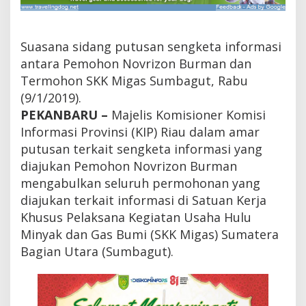
s
i
R
i
Suasana sidang putusan sengketa informasi
a
antara Pemohon Novrizon Burman dan
u
Termohon SKK Migas Sumbagut, Rabu
P
u
(9/1/2019).
t
PEKANBARU –
Majelis Komisioner Komisi
u
s
Informasi Provinsi (KIP) Riau dalam amar
k
putusan terkait sengketa informasi yang
a
diajukan Pemohon Novrizon Burman
n
S
mengabulkan seluruh permohonan yang
K
diajukan terkait informasi di Satuan Kerja
K
M
Khusus Pelaksana Kegiatan Usaha Hulu
i
Minyak dan Gas Bumi (SKK Migas) Sumatera
g
Bagian Utara (Sumbagut).
a
s
S
u
m