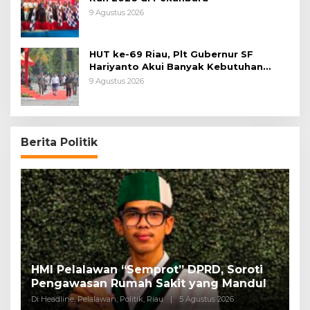
9 Agustus 2026
HUT ke-69 Riau, Plt Gubernur SF
Hariyanto Akui Banyak Kebutuhan
Warga Belum Terpenuhi
9 Agustus 2026
Berita Politik
HMI Pelalawan “Semprot” DPRD, Soroti
P
Pengawasan Rumah Sakit yang Mandul
P
Di Headline, Pelalawan, Politik, Riau
|
5 Agustus 2026
Di