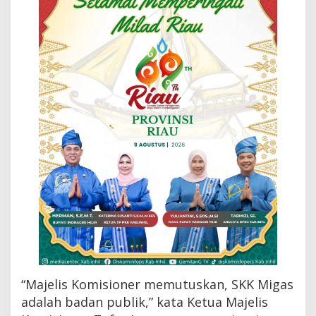
b
a
g
u
t
B
a
d
a
n
P
u
b
l
i
k
d
a
n
W
a
j
“Majelis Komisioner memutuskan, SKK Migas
i
b
adalah badan publik,” kata Ketua Majelis
B