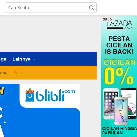
tutup
aga
Lainnya
ohul
Siak