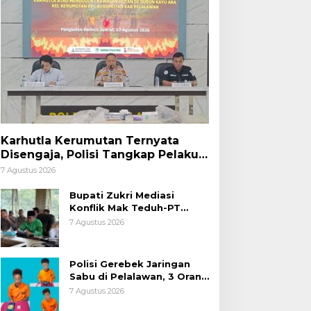
Karhutla Kerumutan Ternyata
Disengaja, Polisi Tangkap Pelaku
Pembakar Lahan
7 Agustus 2026
Bupati Zukri Mediasi
Konflik Mak Teduh-PT
Arara Abadi, Ini Hasilnya
7 Agustus 2026
Polisi Gerebek Jaringan
Sabu di Pelalawan, 3 Orang
Ditangkap
7 Agustus 2026