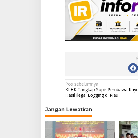
I
N
Pos sebelumnya
KLHK Tangkap Sopir Pembawa Kay
a
Hasil Ilegal Logging di Riau
v
Jangan Lewatkan
i
g
a
s