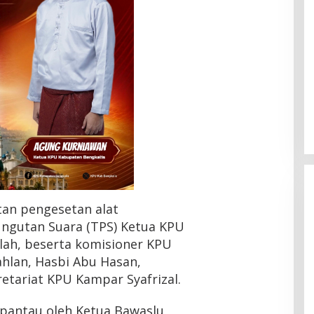
an pengesetan alat
gutan Suara (TPS) Ketua KPU
ah, beserta komisioner KPU
hlan, Hasbi Abu Hasan,
HMI Pelalawan “Semprot”
etariat KPU Kampar Syafrizal.
DPRD, Soroti Pengawasan
Rumah Sakit yang Mandul
Di Headline, Pelalawan, Politik, Riau
|
5 Agustus
2026
 pantau oleh Ketua Bawaslu