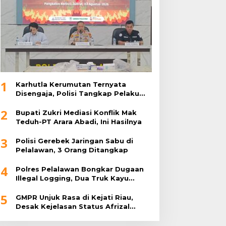
1
Karhutla Kerumutan Ternyata
Disengaja, Polisi Tangkap Pelaku
Pembakar Lahan
2
Bupati Zukri Mediasi Konflik Mak
Teduh-PT Arara Abadi, Ini Hasilnya
3
Polisi Gerebek Jaringan Sabu di
Pelalawan, 3 Orang Ditangkap
4
Polres Pelalawan Bongkar Dugaan
Illegal Logging, Dua Truk Kayu
Tanpa Dokumen Diamankan
5
GMPR Unjuk Rasa di Kejati Riau,
Desak Kejelasan Status Afrizal
Sintong