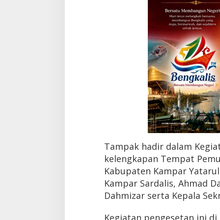
Tampak hadir dalam Kegiat
kelengkapan Tempat Pemun
Kabupaten Kampar Yatarull
Kampar Sardalis, Ahmad Da
Dahmizar serta Kepala Sekr
Kegiatan pengesetan ini di