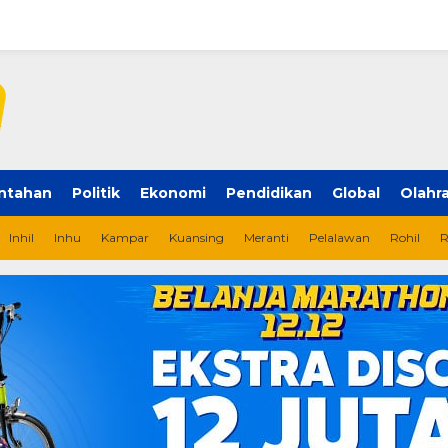
ntahan
Politik
Ekonomi
Pendidikan
Global
Olahr
Inhil
Inhu
Kampar
Kuansing
Meranti
Pelalawan
Rohil
R