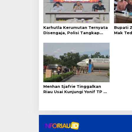
i
p
o
Karhutla Kerumutan Ternyata
Bupati Z
s
Disengaja, Polisi Tangkap
Mak Tedu
Pelaku Pembakar Lahan
Hasilnya
Menhan Sjafrie Tinggalkan
Riau Usai Kunjungi Yonif TP di
Wilayah Kodam XIX/Tuanku
Tambusai