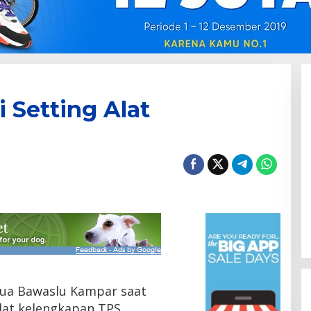
 Setting Alat
ua Bawaslu Kampar saat
lat kelengkapan TPS