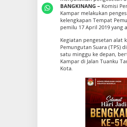
n
BANGKINANG –
Komisi Pe
g
Kampar melakukan pengese
A
l
kelengkapan Tempat Pemun
a
pemilu 17 April 2019 yang 
t
K
e
Kegiatan pengesetan alat
l
Pemungutan Suara (TPS) di
e
satu minggu ke depan, ber
n
g
Kampar di Jalan Tuanku T
k
Kota.
a
p
a
n
T
P
S