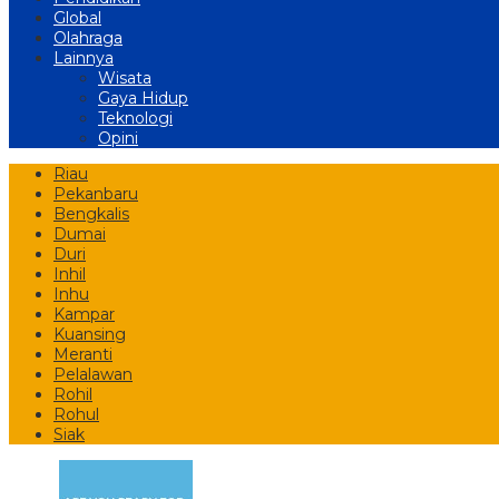
Global
Olahraga
Lainnya
Wisata
Gaya Hidup
Teknologi
Opini
Riau
Pekanbaru
Bengkalis
Dumai
Duri
Inhil
Inhu
Kampar
Kuansing
Meranti
Pelalawan
Rohil
Rohul
Siak