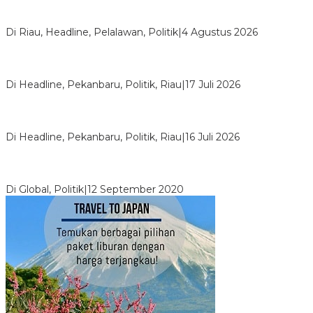
PPNI Pelalawan Punya Pengurus Baru, Ini Pesan Tegas
Wabup Husni Tamrin
Di Riau, Headline, Pelalawan, Politik
|
4 Agustus 2026
Bentrok Pendukung Dua Kader Golkar Pecah di DPRD Riau,
Ini Kronologinya
Di Headline, Pekanbaru, Politik, Riau
|
17 Juli 2026
LPPMI Resmi Lantik 150 Pengurus DPP, DPW dan DPD di
Pekanbaru
Di Headline, Pekanbaru, Politik, Riau
|
16 Juli 2026
Digembosi Orang Dalam, Ada Menteri Yang Ingin Ambil Alih
Kekuasaan Dari Jokowi
Di Global, Politik
|
12 September 2020