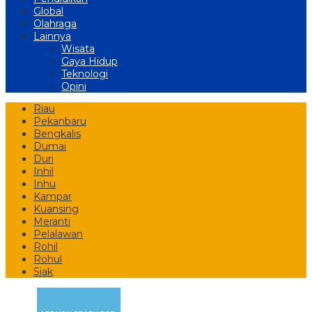
Global
Olahraga
Lainnya
Wisata
Gaya Hidup
Teknologi
Opini
Riau
Pekanbaru
Bengkalis
Dumai
Duri
Inhil
Inhu
Kampar
Kuansing
Meranti
Pelalawan
Rohil
Rohul
Siak