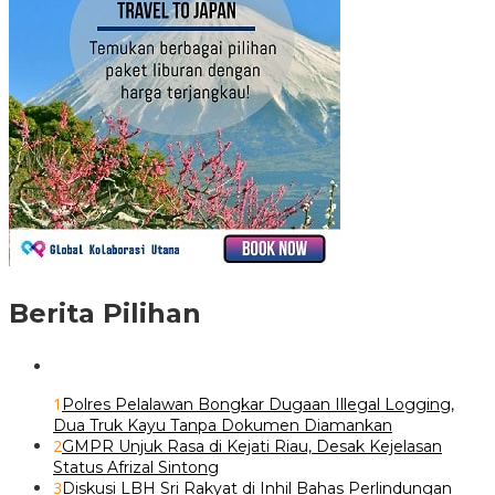
Berita Pilihan
1
Polres Pelalawan Bongkar Dugaan Illegal Logging,
Dua Truk Kayu Tanpa Dokumen Diamankan
2
GMPR Unjuk Rasa di Kejati Riau, Desak Kejelasan
Status Afrizal Sintong
3
Diskusi LBH Sri Rakyat di Inhil Bahas Perlindungan