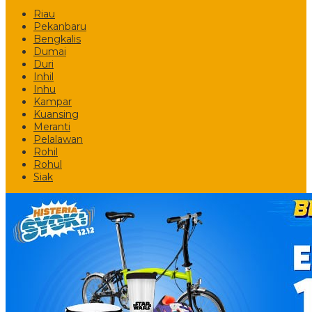
Riau
Pekanbaru
Bengkalis
Dumai
Duri
Inhil
Inhu
Kampar
Kuansing
Meranti
Pelalawan
Rohil
Rohul
Siak