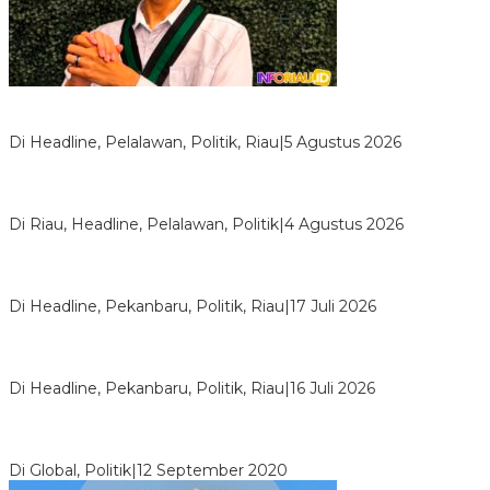
HMI Pelalawan “Semprot” DPRD, Soroti Pengawasan Rumah
Sakit yang Mandul
Di Headline, Pelalawan, Politik, Riau
|
5 Agustus 2026
PPNI Pelalawan Punya Pengurus Baru, Ini Pesan Tegas
Wabup Husni Tamrin
Di Riau, Headline, Pelalawan, Politik
|
4 Agustus 2026
Bentrok Pendukung Dua Kader Golkar Pecah di DPRD Riau,
Ini Kronologinya
Di Headline, Pekanbaru, Politik, Riau
|
17 Juli 2026
LPPMI Resmi Lantik 150 Pengurus DPP, DPW dan DPD di
Pekanbaru
Di Headline, Pekanbaru, Politik, Riau
|
16 Juli 2026
Digembosi Orang Dalam, Ada Menteri Yang Ingin Ambil Alih
Kekuasaan Dari Jokowi
Di Global, Politik
|
12 September 2020