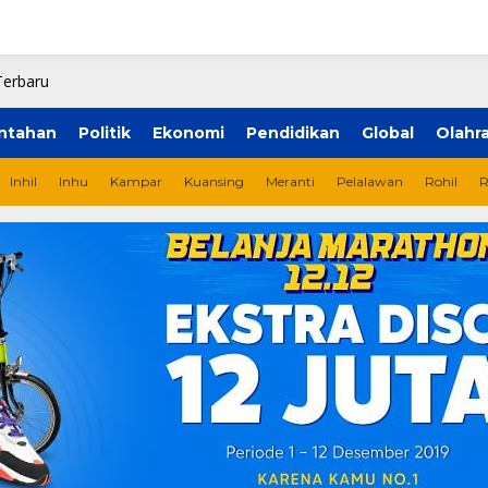
ntahan
Politik
Ekonomi
Pendidikan
Global
Olahr
Inhil
Inhu
Kampar
Kuansing
Meranti
Pelalawan
Rohil
R