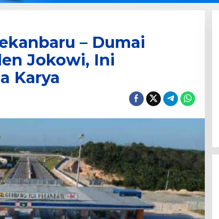
Pekanbaru – Dumai
en Jokowi, Ini
a Karya