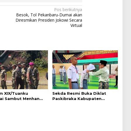
Pos berikutnya
Besok, Tol Pekanbaru-Dumai akan
Diresmikan Presiden Jokowi Secara
Virtual
 XIX/Tuanku
Sekda Resmi Buka Diklat
ai Sambut Menhan
Paskibraka Kabupaten
di Pekanbaru, Ada
Pelalawan Tahun 2026
Penting