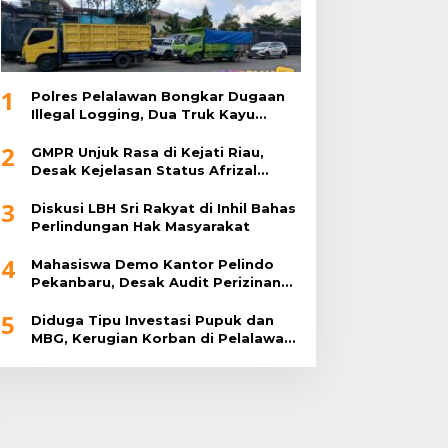
1
Polres Pelalawan Bongkar Dugaan
Illegal Logging, Dua Truk Kayu
Tanpa Dokumen Diamankan
2
GMPR Unjuk Rasa di Kejati Riau,
Desak Kejelasan Status Afrizal
Sintong
3
Diskusi LBH Sri Rakyat di Inhil Bahas
Perlindungan Hak Masyarakat
4
Mahasiswa Demo Kantor Pelindo
Pekanbaru, Desak Audit Perizinan
Perusahaan di Perawang
5
Diduga Tipu Investasi Pupuk dan
MBG, Kerugian Korban di Pelalawan
Rp2 Miliar