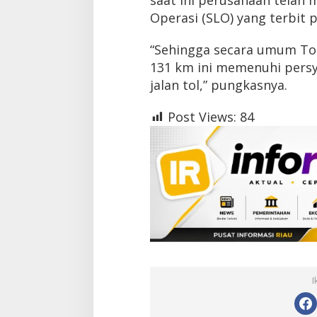
Operasi (SLO) yang terbit 
“Sehingga secara umum To
131 km ini memenuhi persya
jalan tol,” pungkasnya.
Post Views:
84
I