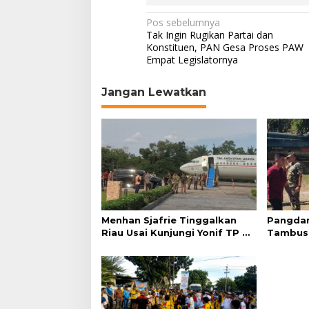
N
Pos sebelumnya
Tak Ingin Rugikan Partai dan
a
Konstituen, PAN Gesa Proses PAW
Empat Legislatornya
v
i
Jangan Lewatkan
g
a
s
i
p
o
s
Menhan Sjafrie Tinggalkan
Pangdam
Riau Usai Kunjungi Yonif TP di
Tambus
Wilayah Kodam XIX/Tuanku
Sjafrie 
Tambusai
Agenda 