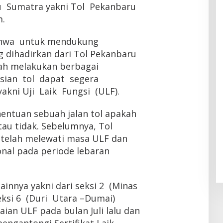
u Sumatra yakni Tol Pekanbaru
.
hwa untuk mendukung
g dihadirkan dari Tol Pekanbaru
ah melakukan berbagai
sian tol dapat segera
akni Uji Laik Fungsi (ULF).
ntuan sebuah jalan tol apakah
tau tidak. Sebelumnya, Tol
 telah melewati masa ULF dan
onal pada periode lebaran
lainnya yakni dari seksi 2 (Minas
eksi 6 (Duri Utara –Dumai)
ian ULF pada bulan Juli lalu dan
mengantongi Sertifikat Laik