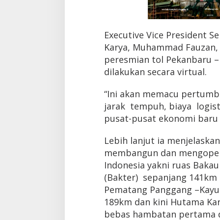
K
a
r
Executive Vice President 
y
a
Karya, Muhammad Fauzan, 
peresmian tol Pekanbaru 
dilakukan secara virtual.
“Ini akan memacu pertum
jarak tempuh, biaya logis
pusat-pusat ekonomi baru 
Lebih lanjut ia menjelaska
membangun dan mengoperas
Indonesia yakni ruas Baka
(Bakter) sepanjang 141km
Pematang Panggang –Kayu 
189km dan kini Hutama Ka
bebas hambatan pertama d