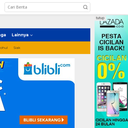
tutup
aga
Lainnya
ohul
Siak