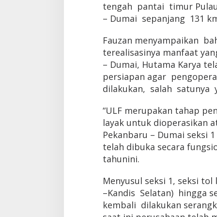
tengah pantai timur Pula
– Dumai sepanjang 131 km
Fauzan menyampaikan ba
terealisasinya manfaat yan
– Dumai, Hutama Karya tel
persiapan agar pengopera
dilakukan, salah satunya y
“ULF merupakan tahap pene
layak untuk dioperasikan a
Pekanbaru – Dumai seksi 1
telah dibuka secara fungsi
tahunini.
Menyusul seksi 1, seksi tol 
–Kandis Selatan) hingga s
kembali dilakukan serangka
saat ini perusahaan telah 