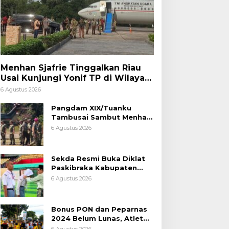
Menhan Sjafrie Tinggalkan Riau
Usai Kunjungi Yonif TP di Wilayah
Kodam XIX/Tuanku Tambusai
6 Agustus 2026
Pangdam XIX/Tuanku
Tambusai Sambut Menhan
Sjafrie di Pekanbaru, Ada
6 Agustus 2026
Agenda Penting
Sekda Resmi Buka Diklat
Paskibraka Kabupaten
Pelalawan Tahun 2026
6 Agustus 2026
Bonus PON dan Peparnas
2024 Belum Lunas, Atlet
Riau Gelar Aksi Damai
6 Agustus 2026