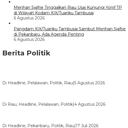
Menhan Sjafrie Tinggalkan Riau Usai Kunjungi Yonif TP
di Wilayah Kodam XIX/Tuanku Tambusai
6 Agustus 2026
Pangdam XIX/Tuanku Tambusai Sambut Menhan Sjafrie
di Pekanbaru, Ada Agenda Penting
6 Agustus 2026
Berita Politik
HMI Pelalawan “Semprot” DPRD, Soroti Pengawasan Rumah
Sakit yang Mandul
Di Headline, Pelalawan, Politik, Riau
|
5 Agustus 2026
PPNI Pelalawan Punya Pengurus Baru, Ini Pesan Tegas
Wabup Husni Tamrin
Di Riau, Headline, Pelalawan, Politik
|
4 Agustus 2026
Bentrok Pendukung Dua Kader Golkar Pecah di DPRD Riau,
Ini Kronologinya
Di Headline, Pekanbaru, Politik, Riau
|
17 Juli 2026