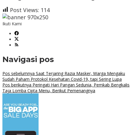
Post Views:
114
Ikuti Kami
Navigasi pos
Pos sebelumnya
Saat Terjaring Razia Masker, Warga Mengaku
Sudah Paham Protokol Kesehatan Covid-19, tapi Sering Lupa
Pos berikutnya
Peringati Hari Pangan Sedunia, Pemkab Bengkalis
Taja Lomba Cipta Menu, Berikut Pemenangnya