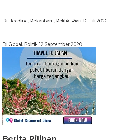
LPPMI Resmi Lantik 150 Pengurus DPP, DPW dan DPD di
Pekanbaru
Di Headline, Pekanbaru, Politik, Riau
|
16 Juli 2026
Digembosi Orang Dalam, Ada Menteri Yang Ingin Ambil Alih
Kekuasaan Dari Jokowi
Di Global, Politik
|
12 September 2020
Berita Pilihan