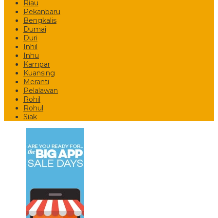
Riau
Pekanbaru
Bengkalis
Dumai
Duri
Inhil
Inhu
Kampar
Kuansing
Meranti
Pelalawan
Rohil
Rohul
Siak