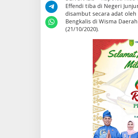
a
Effendi tiba di Negeri Ju
n
disambut secara adat ole
Bengkalis di Wisma Daerah
(21/10/2020).