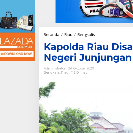
Beranda
/
Riau
/
Bengkalis
K
a
Kapolda Riau Dis
p
o
Negeri Junjungan
l
d
a
Administrator
24 Oktober 2020
R
Bengkalis
,
Riau
112 Dilihat
i
a
u
D
i
s
a
m
b
u
t