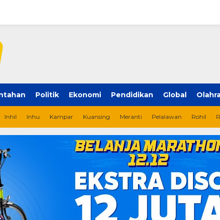
ntahan
Politik
Ekonomi
Pendidikan
Global
Olahr
Inhil
Inhu
Kampar
Kuansing
Meranti
Pelalawan
Rohil
R