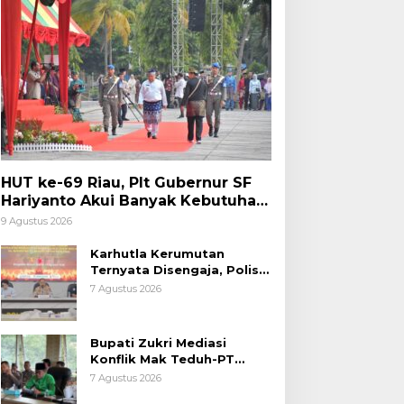
HUT ke-69 Riau, Plt Gubernur SF
Hariyanto Akui Banyak Kebutuhan
Warga Belum Terpenuhi
9 Agustus 2026
Karhutla Kerumutan
Ternyata Disengaja, Polisi
Tangkap Pelaku Pembakar
7 Agustus 2026
Lahan
Bupati Zukri Mediasi
Konflik Mak Teduh-PT
Arara Abadi, Ini Hasilnya
7 Agustus 2026