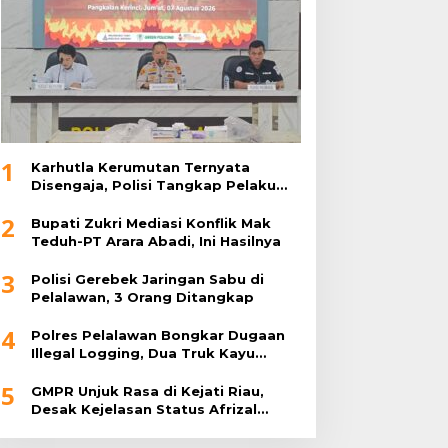
1
Karhutla Kerumutan Ternyata
Disengaja, Polisi Tangkap Pelaku
Pembakar Lahan
2
Bupati Zukri Mediasi Konflik Mak
Teduh-PT Arara Abadi, Ini Hasilnya
3
Polisi Gerebek Jaringan Sabu di
Pelalawan, 3 Orang Ditangkap
4
Polres Pelalawan Bongkar Dugaan
Illegal Logging, Dua Truk Kayu
Tanpa Dokumen Diamankan
5
GMPR Unjuk Rasa di Kejati Riau,
Desak Kejelasan Status Afrizal
Sintong