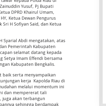
 tawar kepada Polda Riau di
ainuddin Yusuf, Pj Bupati
, Ketua DPRD Khairul Umam,
 HY, Ketua Dewan Pengurus
 Sri H Sofiyan Said, dan Ketua
H Syarial Abdi mengatakan, atas
 dan Pemerintah Kabupaten
capan selamat datang kepada
ng Setya Imam Effendi bersama
ngan Kabupaten Bengkalis.
 baik serta menyampaikan
kunjungan kerja Kapolda Riau di
mudahan melalui momentum ini
mi dan mempererat tali
, juga akan terbangun
epannya sehingga berdampak