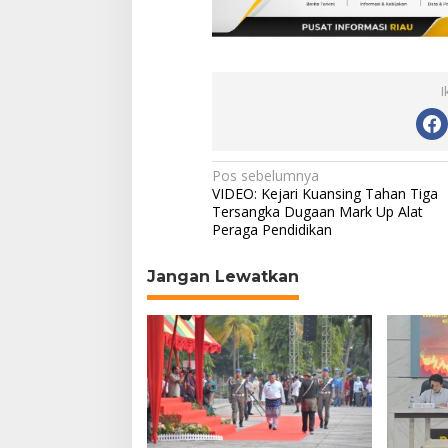
I
N
Pos sebelumnya
VIDEO: Kejari Kuansing Tahan Tiga
a
Tersangka Dugaan Mark Up Alat
Peraga Pendidikan
v
i
Jangan Lewatkan
g
a
s
i
p
o