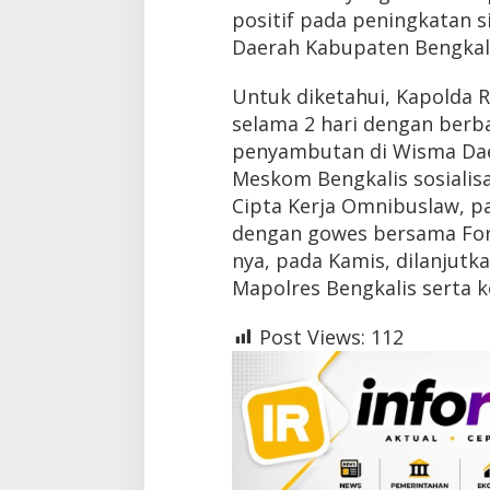
positif pada peningkatan s
Daerah Kabupaten Bengkalis
Untuk diketahui, Kapolda R
selama 2 hari dengan berba
penyambutan di Wisma Dae
Meskom Bengkalis sosialis
Cipta Kerja Omnibuslaw, p
dengan gowes bersama For
nya, pada Kamis, dilanjut
Mapolres Bengkalis serta k
Post Views:
112