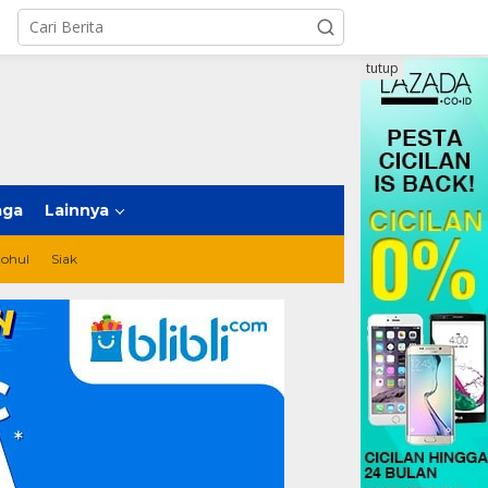
tutup
aga
Lainnya
ohul
Siak