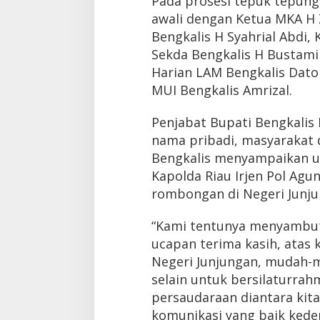
Pada prosesi tepuk tepung
awali dengan Ketua MKA H Z
Bengkalis H Syahrial Abdi
Sekda Bengkalis H Bustami
Harian LAM Bengkalis Datok
MUI Bengkalis Amrizal.
Penjabat Bupati Bengkalis 
nama pribadi, masyarakat
Bengkalis menyampaikan u
Kapolda Riau Irjen Pol Agu
rombongan di Negeri Junju
“Kami tentunya menyambut
ucapan terima kasih, atas 
Negeri Junjungan, mudah-
selain untuk bersilaturrah
persaudaraan diantara kita
komunikasi yang baik ked