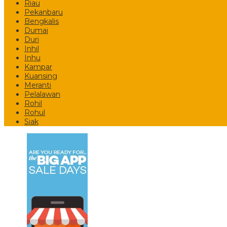
Riau
Pekanbaru
Bengkalis
Dumai
Duri
Inhil
Inhu
Kampar
Kuansing
Meranti
Pelalawan
Rohil
Rohul
Siak