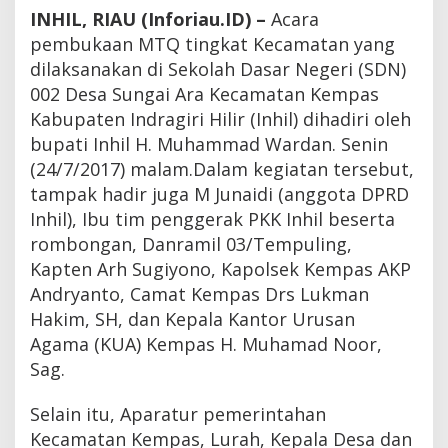
d
INHIL,
RIAU (Inforiau.ID) –
Acara
i
pembukaan MTQ tingkat Kecamatan yang
r
i
dilaksanakan di Sekolah Dasar Negeri (SDN)
p
002 Desa Sungai Ara Kecamatan Kempas
e
Kabupaten Indragiri Hilir (Inhil) dihadiri oleh
m
b
bupati Inhil H. Muhammad Wardan. Senin
u
(24/7/2017) malam.
Dalam kegiatan tersebut,
k
a
tampak hadir juga M Junaidi (anggota DPRD
a
Inhil), Ibu tim penggerak PKK Inhil beserta
n
rombongan, Danramil 03/Tempuling,
M
T
Kapten Arh Sugiyono, Kapolsek Kempas AKP
Q
Andryanto, Camat Kempas Drs Lukman
t
i
Hakim, SH, dan Kepala Kantor Urusan
n
Agama (KUA) Kempas H. Muhamad Noor,
g
Sag.
k
a
t
Selain itu, Aparatur pemerintahan
K
Kecamatan Kempas, Lurah, Kepala Desa dan
e