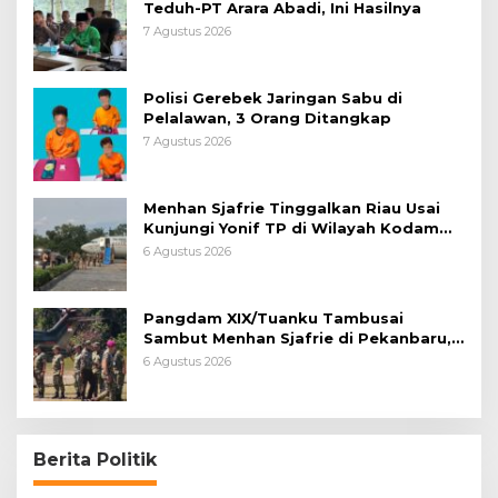
Teduh-PT Arara Abadi, Ini Hasilnya
7 Agustus 2026
Polisi Gerebek Jaringan Sabu di
Pelalawan, 3 Orang Ditangkap
7 Agustus 2026
Menhan Sjafrie Tinggalkan Riau Usai
Kunjungi Yonif TP di Wilayah Kodam
XIX/Tuanku Tambusai
6 Agustus 2026
Pangdam XIX/Tuanku Tambusai
Sambut Menhan Sjafrie di Pekanbaru,
Ada Agenda Penting
6 Agustus 2026
Berita Politik