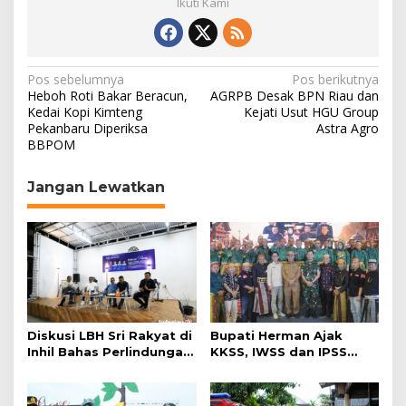
Ikuti Kami
N
Pos sebelumnya
Pos berikutnya
Heboh Roti Bakar Beracun,
AGRPB Desak BPN Riau dan
a
Kedai Kopi Kimteng
Kejati Usut HGU Group
Pekanbaru Diperiksa
Astra Agro
v
BBPOM
i
g
Jangan Lewatkan
a
s
i
p
o
s
Diskusi LBH Sri Rakyat di
Bupati Herman Ajak
Inhil Bahas Perlindungan
KKSS, IWSS dan IPSS
Hak Masyarakat
Perkuat Sinergi Bangun
Inhil