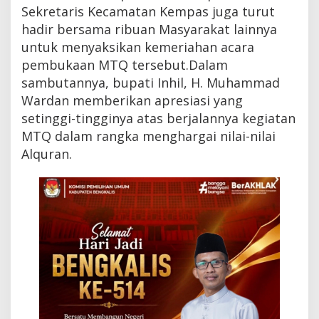
c
Sekretaris Kecamatan Kempas juga turut
a
hadir bersama ribuan Masyarakat lainnya
m
untuk menyaksikan kemeriahan acara
a
t
pembukaan MTQ tersebut.Dalam
a
sambutannya, bupati Inhil, H. Muhammad
n
d
Wardan memberikan apresiasi yang
i
setinggi-tingginya atas berjalannya kegiatan
K
MTQ dalam rangka menghargai nilai-nilai
e
m
Alquran.
p
a
s
,
I
n
h
i
l