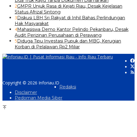
Dua Truk Kayu Tanpa Dokumen Diamankan
2
GMPR Unjuk Rasa di Kejati Riau, Desak Kejelasan
Status Afrizal Sintong
3
Diskusi LBH Sri Rakyat di Inhil Bahas Perlindungan
Hak Masyarakat
4
Mahasiswa Demo Kantor Pelindo Pekanbaru, Desak
Audit Perizinan Perusahaan di Perawang
5
Diduga Tipu Investasi Pupuk dan MBG, Kerugian
Korban di Pelalawan Rp2 Miliar
Copyright © 2026 Inforiau.ID
Redaksi
Disclaimer
Pedoman Media Siber