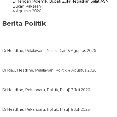
Di Tengah Polemik, Bupati Zukri Tegaskan Salat ASN
Bukan Paksaan
4 Agustus 2026
Berita Politik
HMI Pelalawan “Semprot” DPRD, Soroti Pengawasan Rumah
Sakit yang Mandul
Di Headline, Pelalawan, Politik, Riau
|
5 Agustus 2026
PPNI Pelalawan Punya Pengurus Baru, Ini Pesan Tegas
Wabup Husni Tamrin
Di Riau, Headline, Pelalawan, Politik
|
4 Agustus 2026
Bentrok Pendukung Dua Kader Golkar Pecah di DPRD Riau,
Ini Kronologinya
Di Headline, Pekanbaru, Politik, Riau
|
17 Juli 2026
LPPMI Resmi Lantik 150 Pengurus DPP, DPW dan DPD di
Pekanbaru
Di Headline, Pekanbaru, Politik, Riau
|
16 Juli 2026