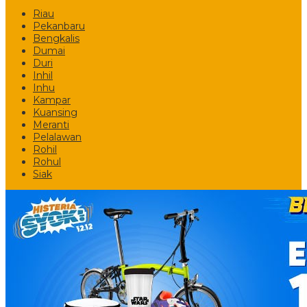
Riau
Pekanbaru
Bengkalis
Dumai
Duri
Inhil
Inhu
Kampar
Kuansing
Meranti
Pelalawan
Rohil
Rohul
Siak