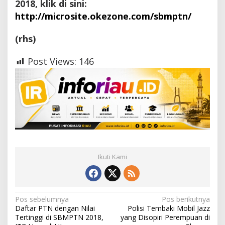
2018, klik di sini:
http://microsite.okezone.com/sbmptn/
(rhs)
Post Views:
146
Ikuti Kami
N
Pos sebelumnya
Pos berikutnya
Daftar PTN dengan Nilai
Polisi Tembaki Mobil Jazz
a
Tertinggi di SBMPTN 2018,
yang Disopiri Perempuan di