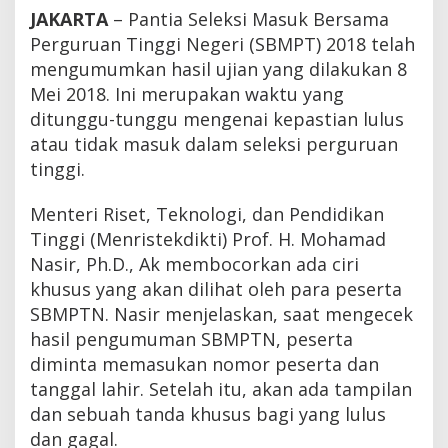
P
JAKARTA
– Pantia Seleksi Masuk Bersama
T
Perguruan Tinggi Negeri (SBMPT) 2018 telah
N
2
mengumumkan hasil ujian yang dilakukan 8
0
Mei 2018. Ini merupakan waktu yang
1
ditunggu-tunggu mengenai kepastian lulus
8
,
atau tidak masuk dalam seleksi perguruan
B
tinggi.
e
r
i
Menteri Riset, Teknologi, dan Pendidikan
k
Tinggi (Menristekdikti) Prof. H. Mohamad
u
t
Nasir, Ph.D., Ak membocorkan ada ciri
N
khusus yang akan dilihat oleh para peserta
a
SBMPTN. Nasir menjelaskan, saat mengecek
m
a
hasil pengumuman SBMPTN, peserta
-
diminta memasukan nomor peserta dan
N
tanggal lahir. Setelah itu, akan ada tampilan
a
m
dan sebuah tanda khusus bagi yang lulus
a
dan gagal.
y