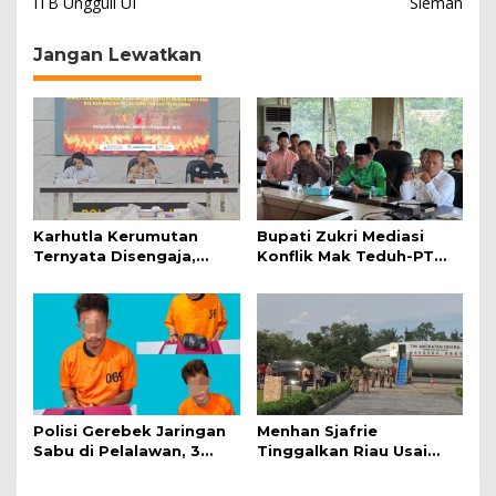
ITB Ungguli UI
Sleman
v
i
Jangan Lewatkan
g
a
s
i
p
o
Karhutla Kerumutan
Bupati Zukri Mediasi
s
Ternyata Disengaja,
Konflik Mak Teduh-PT
Polisi Tangkap Pelaku
Arara Abadi, Ini Hasilnya
Pembakar Lahan
Polisi Gerebek Jaringan
Menhan Sjafrie
Sabu di Pelalawan, 3
Tinggalkan Riau Usai
Orang Ditangkap
Kunjungi Yonif TP di
Wilayah Kodam