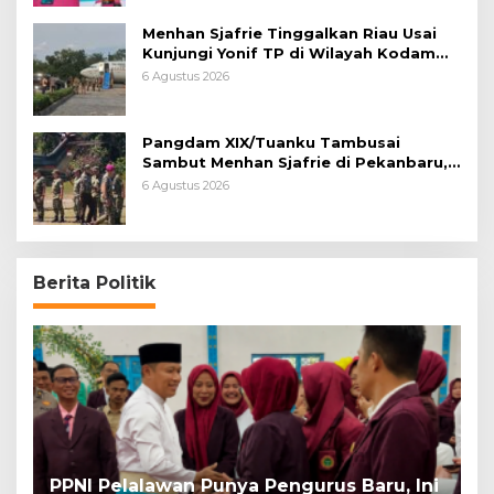
Menhan Sjafrie Tinggalkan Riau Usai
Kunjungi Yonif TP di Wilayah Kodam
XIX/Tuanku Tambusai
6 Agustus 2026
Pangdam XIX/Tuanku Tambusai
Sambut Menhan Sjafrie di Pekanbaru,
Ada Agenda Penting
6 Agustus 2026
Berita Politik
PPNI Pelalawan Punya Pengurus Baru, Ini
B