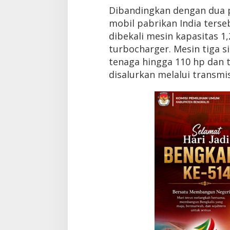
o
Dibandingkan dengan dua p
s
mobil pabrikan India terse
o
k
dibekali mesin kapasitas 1
P
turbocharger. Mesin tiga 
e
tenaga hingga 110 hp dan t
n
a
disalurkan melalui transmi
n
t
a
n
g
A
y
l
a
d
a
n
A
g
y
a