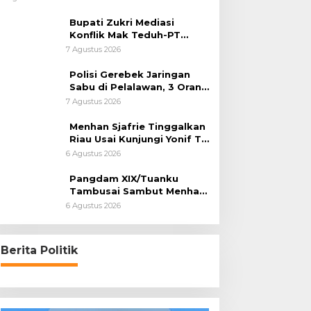
Bupati Zukri Mediasi
Konflik Mak Teduh-PT
Arara Abadi, Ini Hasilnya
7 Agustus 2026
Polisi Gerebek Jaringan
Sabu di Pelalawan, 3 Orang
Ditangkap
7 Agustus 2026
Menhan Sjafrie Tinggalkan
Riau Usai Kunjungi Yonif TP
di Wilayah Kodam
6 Agustus 2026
XIX/Tuanku Tambusai
Pangdam XIX/Tuanku
Tambusai Sambut Menhan
Sjafrie di Pekanbaru, Ada
6 Agustus 2026
Agenda Penting
Berita Politik