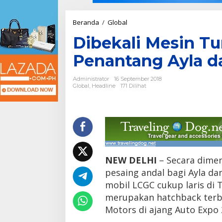
Beranda
/
Global
D
i
Dibekali Mesin Tu
b
e
Penantang Ayla d
k
a
l
Administrator
16 September 2018
i
Global
,
Headline
171 Dilihat
M
e
s
i
n
T
u
r
NEW DELHI
– Secara dimen
b
pesaing andal bagi Ayla da
o
,
mobil LCGC cukup laris di T
I
merupakan hatchback terb
n
Motors di ajang Auto Expo 
i
S