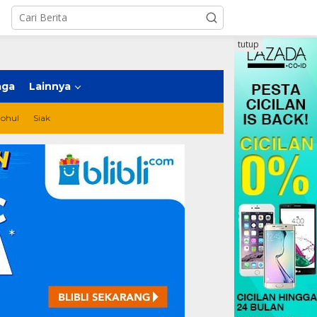
tutup
aga
Lainnya
ohul
Siak