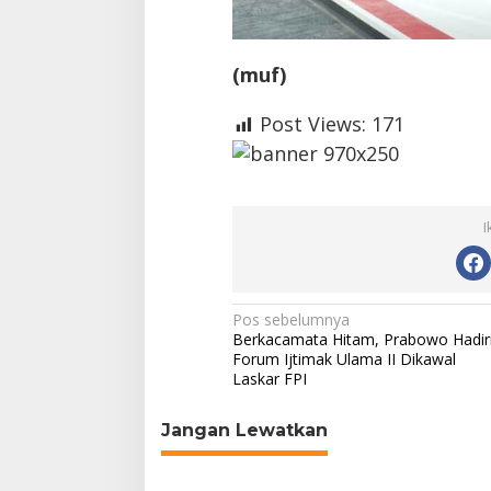
(muf)
Post Views:
171
I
N
Pos sebelumnya
Berkacamata Hitam, Prabowo Hadir
a
Forum Ijtimak Ulama II Dikawal
Laskar FPI
v
i
Jangan Lewatkan
g
a