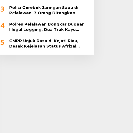
3
Polisi Gerebek Jaringan Sabu di
Pelalawan, 3 Orang Ditangkap
4
Polres Pelalawan Bongkar Dugaan
Illegal Logging, Dua Truk Kayu
Tanpa Dokumen Diamankan
5
GMPR Unjuk Rasa di Kejati Riau,
Desak Kejelasan Status Afrizal
Sintong