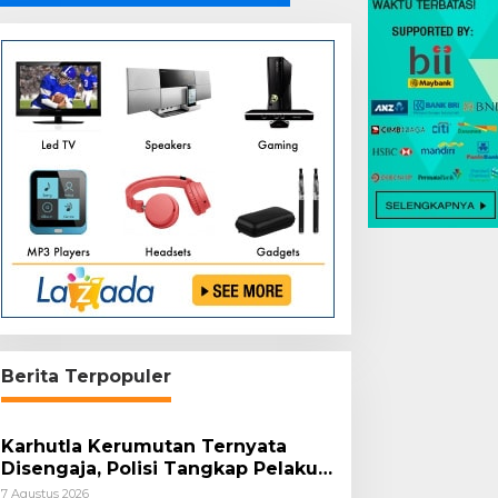
Berita Terpopuler
Karhutla Kerumutan Ternyata
Disengaja, Polisi Tangkap Pelaku
Pembakar Lahan
7 Agustus 2026