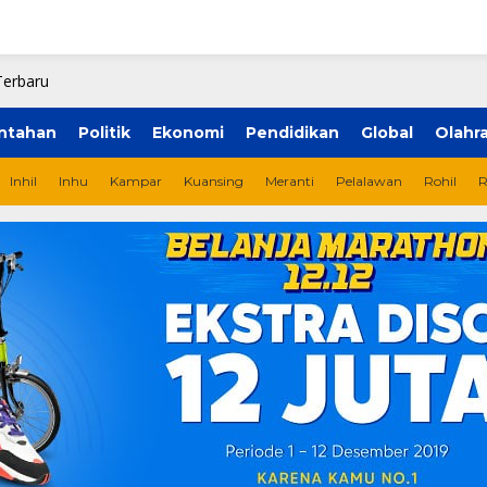
ntahan
Politik
Ekonomi
Pendidikan
Global
Olahr
Inhil
Inhu
Kampar
Kuansing
Meranti
Pelalawan
Rohil
R