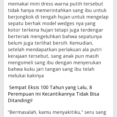
memakai mini dress warna putih tersebut
K
o
tidak hanya memerintahkan sang ibu untuk
t
berjongkok di tengah hujan untuk mengelap
o
r
sepatu berhak model wedges nya yang
kotor terkena hujan tetapi juga terdengar
berteriak mengeluhkan bahwa sepatunya
belum juga terlihat bersih. Kemudian,
setelah mendapatkan perlakuan ala putri
kerajaan tersebut, sang anak pun masih
mengomeli sang ibu dengan menyerukan
bahwa kuku jari tangan sang ibu telah
melukai kakinya
Sempat Eksis 100 Tahun yang Lalu, 8
Perempuan Ini Kecantikannya Tidak Bisa
Ditandingi!
“Bermasalah, kamu menyakitiku,” seru sang