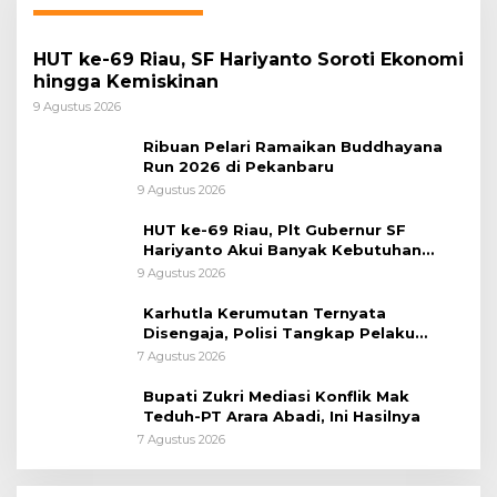
HUT ke-69 Riau, SF Hariyanto Soroti Ekonomi
hingga Kemiskinan
9 Agustus 2026
Ribuan Pelari Ramaikan Buddhayana
Run 2026 di Pekanbaru
9 Agustus 2026
HUT ke-69 Riau, Plt Gubernur SF
Hariyanto Akui Banyak Kebutuhan
Warga Belum Terpenuhi
9 Agustus 2026
Karhutla Kerumutan Ternyata
Disengaja, Polisi Tangkap Pelaku
Pembakar Lahan
7 Agustus 2026
Bupati Zukri Mediasi Konflik Mak
Teduh-PT Arara Abadi, Ini Hasilnya
7 Agustus 2026