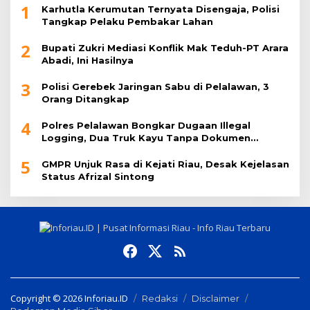
1
Karhutla Kerumutan Ternyata Disengaja, Polisi
Tangkap Pelaku Pembakar Lahan
2
Bupati Zukri Mediasi Konflik Mak Teduh-PT Arara
Abadi, Ini Hasilnya
3
Polisi Gerebek Jaringan Sabu di Pelalawan, 3
Orang Ditangkap
4
Polres Pelalawan Bongkar Dugaan Illegal
Logging, Dua Truk Kayu Tanpa Dokumen
Diamankan
5
GMPR Unjuk Rasa di Kejati Riau, Desak Kejelasan
Status Afrizal Sintong
Copyright © 2026 Inforiau.ID
Redaksi
Disclaimer