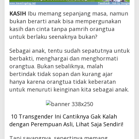
n
i
KASIH
Ibu memang sepanjang masa, namun
t
a
bukan berarti anak bisa mempergunakan
M
kasih dan cinta tanpa pamrih orangtua
u
untuk berlaku seenaknya bukan?
d
a
d
Sebagai anak, tentu sudah sepatutnya untuk
i
berbakti, menghargai dan menghormati
C
h
orangtua. Bukan sebaliknya, malah
i
bertindak tidak sopan dan kurang ajar
n
hanya karena orangtua tidak keberatan
a
P
untuk menuruti keinginan kita sebagai anak.
e
r
i
n
t
10 Transgender Ini Cantiknya Gak Kalah
a
dengan Perempuan Asli, Lihat Saja Sendiri!
h
k
a
Tapi sayangnya, sepertinya memang