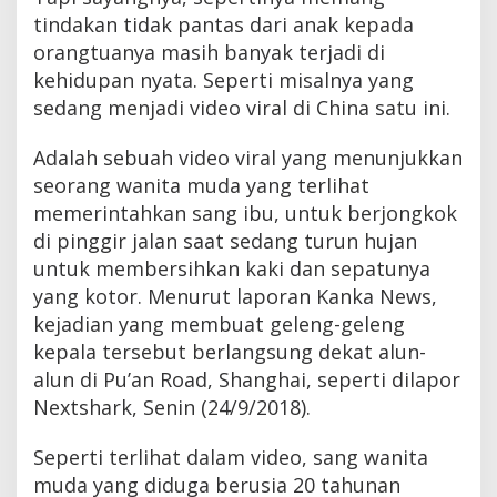
n
tindakan tidak pantas dari anak kepada
s
orangtuanya masih banyak terjadi di
a
n
kehidupan nyata. Seperti misalnya yang
g
sedang menjadi video viral di China satu ini.
I
b
u
Adalah sebuah video viral yang menunjukkan
B
seorang wanita muda yang terlihat
e
memerintahkan sang ibu, untuk berjongkok
r
s
di pinggir jalan saat sedang turun hujan
i
untuk membersihkan kaki dan sepatunya
h
k
yang kotor. Menurut laporan Kanka News,
a
kejadian yang membuat geleng-geleng
n
kepala tersebut berlangsung dekat alun-
K
a
alun di Pu’an Road, Shanghai, seperti dilapor
k
Nextshark, Senin (24/9/2018).
i
y
a
Seperti terlihat dalam video, sang wanita
n
muda yang diduga berusia 20 tahunan
g