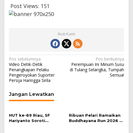
Post Views:
151
Ikuti Kami
N
Pos sebelumnya
Pos berikutnya
Video Detik-Detik
Perempuan Ini Minum Susu
a
Penangkapan Pelaku
di Tulang Selangka, Tumpah
Pengeroyokan Suporter
Semua!
v
Persija Haringga Sirila
i
g
Jangan Lewatkan
a
s
HUT ke-69 Riau, SF
Ribuan Pelari Ramaikan
i
Hariyanto Soroti
Buddhayana Run 2026 di
p
Ekonomi hingga
Pekanbaru
Kemiskinan