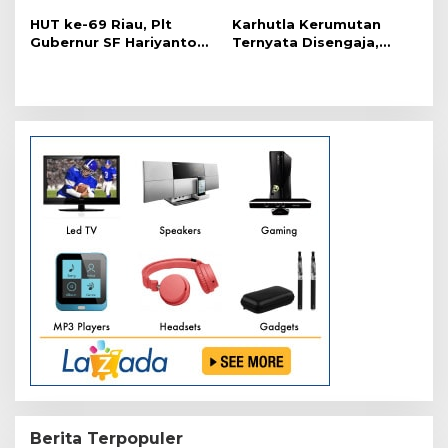
o
HUT ke-69 Riau, Plt
Karhutla Kerumutan
s
Gubernur SF Hariyanto
Ternyata Disengaja,
Akui Banyak Kebutuhan
Polisi Tangkap Pelaku
Warga Belum Terpenuhi
Pembakar Lahan
Berita Terpopuler