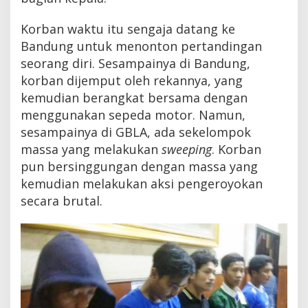
i
n
Korban waktu itu sengaja datang ke
g
Bandung untuk menonton pertandingan
g
a
seorang diri. Sesampainya di Bandung,
S
korban dijemput oleh rekannya, yang
i
r
kemudian berangkat bersama dengan
i
menggunakan sepeda motor. Namun,
l
sesampainya di GBLA, ada sekelompok
a
massa yang melakukan
sweeping
. Korban
pun bersinggungan dengan massa yang
kemudian melakukan aksi pengeroyokan
secara brutal.