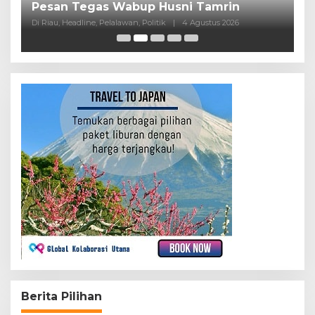
Pesan Tegas Wabup Husni Tamrin
P
Di Riau, Headline, Pelalawan, Politik
|
4 Agustus 2026
Di
Berita Pilihan