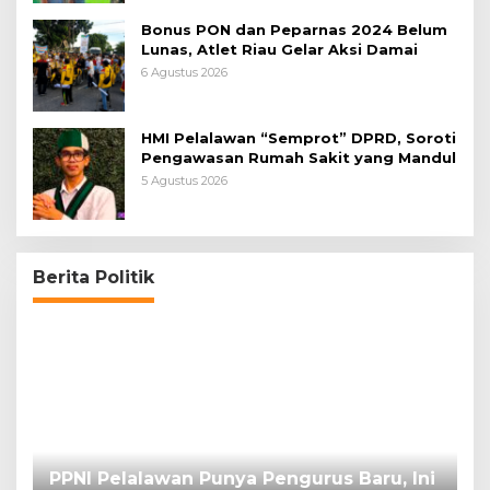
Bonus PON dan Peparnas 2024 Belum
Lunas, Atlet Riau Gelar Aksi Damai
6 Agustus 2026
HMI Pelalawan “Semprot” DPRD, Soroti
Pengawasan Rumah Sakit yang Mandul
5 Agustus 2026
Berita Politik
PPNI Pelalawan Punya Pengurus Baru, Ini
B