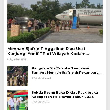
Menhan Sjafrie Tinggalkan Riau Usai
Kunjungi Yonif TP di Wilayah Kodam
XIX/Tuanku Tambusai
6 Agustus 2026
Pangdam XIX/Tuanku Tambusai
Sambut Menhan Sjafrie di Pekanbaru,
Ada Agenda Penting
6 Agustus 2026
Sekda Resmi Buka Diklat Paskibraka
Kabupaten Pelalawan Tahun 2026
6 Agustus 2026