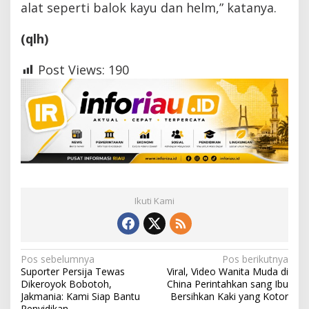
alat seperti balok kayu dan helm,” katanya.
(qlh)
Post Views:
190
Ikuti Kami
N
Pos sebelumnya
Pos berikutnya
Suporter Persija Tewas
Viral, Video Wanita Muda di
a
Dikeroyok Bobotoh,
China Perintahkan sang Ibu
Jakmania: Kami Siap Bantu
Bersihkan Kaki yang Kotor
v
Penyidikan