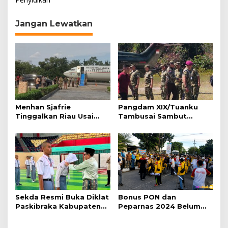
i
g
Jangan Lewatkan
a
s
i
p
o
s
Menhan Sjafrie
Pangdam XIX/Tuanku
Tinggalkan Riau Usai
Tambusai Sambut
Kunjungi Yonif TP di
Menhan Sjafrie di
Wilayah Kodam
Pekanbaru, Ada Agenda
XIX/Tuanku Tambusai
Penting
Sekda Resmi Buka Diklat
Bonus PON dan
Paskibraka Kabupaten
Peparnas 2024 Belum
Pelalawan Tahun 2026
Lunas, Atlet Riau Gelar
Aksi Damai