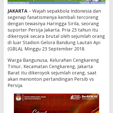
t
i
JAKARTA
– Wajah sepakbola Indonesia dan
k
P
segenap fanatismenya kembali tercoreng
e
dengan tewasnya Haringga Sirila, seorang
n
suporter Persija Jakarta. Pria 23 tahun itu
a
n
dikeroyok secara brutal oleh sejumlah orang
g
di luar Stadion Gelora Bandung Lautan Api
k
a
(GBLA), Minggu 23 September 2018.
p
a
Warga Bangunusa, Kelurahan Cengkareng
n
Timur, Kecamatan Cengkareng, Jakarta
P
e
Barat itu dikeroyok sejumlah orang, saat
l
akan menonton pertandingan Persib vs
a
k
Persija.
u
P
e
n
g
e