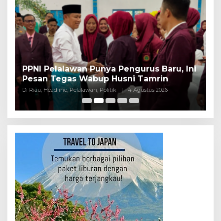
PPNI Pelalawan Punya Pengurus Baru, Ini
B
Pesan Tegas Wabup Husni Tamrin
P
Di Riau, Headline, Pelalawan, Politik
|
4 Agustus 2026
Di