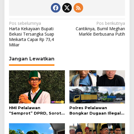
N
Pos sebelumnya
Pos berikutnya
Harta Kekayaan Bupati
Cantiknya, Bumil Meghan
a
Bekasi Tersangka Suap
Markle Berbusana Putih
Meikarta Capai Rp 73,4
v
Miliar
i
g
Jangan Lewatkan
a
s
i
p
o
s
HMI Pelalawan
Polres Pelalawan
“Semprot” DPRD, Soroti
Bongkar Dugaan Illegal
Pengawasan Rumah
Logging, Dua Truk Kayu
Sakit yang Mandul
Tanpa Dokumen
Diamankan