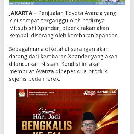
e
r
JAKARTA
– Penjualan Toyota Avanza yang
b
a
kini sempat terganggu oleh hadirnya
r
Mitsubishi Xpander, diperkirakan akan
u
kembali diserang oleh kembaran Xpander.
A
k
a
Sebagaimana diketahui serangan akan
n
datang dari kembaran Xpander yang akan
D
i
diluncurkan Nissan. Kondisi ini akan
s
membuat Avanza dipepet dua produk
e
sejenis beda merek.
r
a
n
g
K
e
m
b
a
l
i