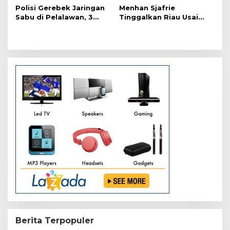
Polisi Gerebek Jaringan
Menhan Sjafrie
s
Sabu di Pelalawan, 3
Tinggalkan Riau Usai
Orang Ditangkap
Kunjungi Yonif TP di
Wilayah Kodam
XIX/Tuanku Tambusai
Berita Terpopuler