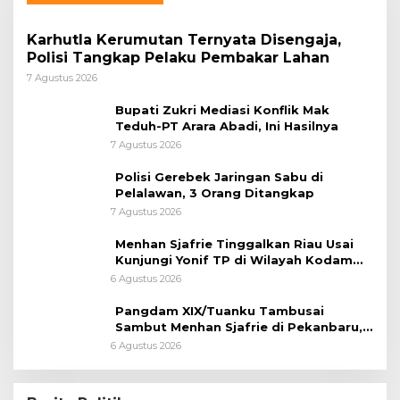
Karhutla Kerumutan Ternyata Disengaja,
Polisi Tangkap Pelaku Pembakar Lahan
7 Agustus 2026
Bupati Zukri Mediasi Konflik Mak
Teduh-PT Arara Abadi, Ini Hasilnya
7 Agustus 2026
Polisi Gerebek Jaringan Sabu di
Pelalawan, 3 Orang Ditangkap
7 Agustus 2026
Menhan Sjafrie Tinggalkan Riau Usai
Kunjungi Yonif TP di Wilayah Kodam
XIX/Tuanku Tambusai
6 Agustus 2026
Pangdam XIX/Tuanku Tambusai
Sambut Menhan Sjafrie di Pekanbaru,
Ada Agenda Penting
6 Agustus 2026