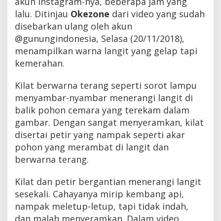
akun Instagram-nya, beberapa jam yang
t
lalu. Ditinjau
Okezone
dari video yang sudah
i
r
disebarkan ulang oleh akun
M
@gunungindonesia, Selasa (20/11/2018),
e
menampilkan warna langit yang gelap tapi
n
y
kemerahan.
a
m
Kilat berwarna terang seperti sorot lampu
b
a
menyambar-nyambar menerangi langit di
r
balik pohon cemara yang terekam dalam
-
n
gambar. Dengan sangat menyeramkan, kilat
y
disertai petir yang nampak seperti akar
a
pohon yang merambat di langit dan
m
b
berwarna terang.
a
r
Kilat dan petir bergantian menerangi langit
sesekali. Cahayanya mirip kembang api,
nampak meletup-letup, tapi tidak indah,
dan malah menyeramkan. Dalam video