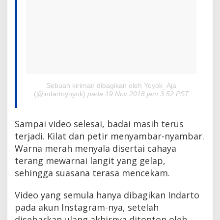
Sebuah kiriman dibagikan oleh Yoyok_Aja
(@indartoyoyok)
pada
19 Nov 2018 jam 3:52 PST
Sampai video selesai, badai masih terus
terjadi. Kilat dan petir menyambar-nyambar.
Warna merah menyala disertai cahaya
terang mewarnai langit yang gelap,
sehingga suasana terasa mencekam.
Video yang semula hanya dibagikan Indarto
pada akun Instagram-nya, setelah
disebarkan ulang akhirnya ditonton oleh