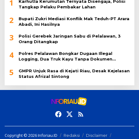
1
Karhutla Kerumutan Ternyata Disengaja, Polisi
Tangkap Pelaku Pembakar Lahan
2
Bupati Zukri Mediasi Konflik Mak Teduh-PT Arara
Abadi, Ini Hasilnya
3
Polisi Gerebek Jaringan Sabu di Pelalawan, 3
Orang Ditangkap
4
Polres Pelalawan Bongkar Dugaan Illegal
Logging, Dua Truk Kayu Tanpa Dokumen
Diamankan
5
GMPR Unjuk Rasa di Kejati Riau, Desak Kejelasan
Status Afrizal Sintong
Copyright © 2026 Inforiau.ID
Redaksi
Disclaimer