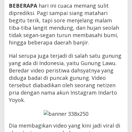
a
BEBERAPA
hari ini cuaca memang sulit
i
diprediksi. Pagi sampai siang matahari
d
i
begitu terik, tapi sore menjelang malam
G
tiba-tiba langit mendung, dan hujan seolah
u
tidak segan-segan turun membasahi bumi,
n
u
hingga beberapa daerah banjir.
n
g
Hal serupa juga terjadi di salah satu gunung
L
a
yang ada di Indonesia, yaitu Gunung Lawu.
w
Beredar video peristiwa dahsyatnya yang
u
,
diduga badai di puncak gunung. Video
K
tersebut diabadikan oleh seorang netizen
i
pria dengan nama akun Instagram Indarto
l
a
Yoyok.
t
d
a
n
P
Dia membagikan video yang kini jadi viral di
e