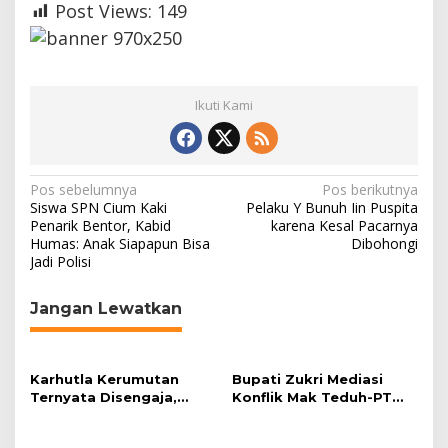
Post Views:
149
Ikuti Kami
N
Pos sebelumnya
Pos berikutnya
Siswa SPN Cium Kaki
Pelaku Y Bunuh Iin Puspita
a
Penarik Bentor, Kabid
karena Kesal Pacarnya
Humas: Anak Siapapun Bisa
Dibohongi
v
Jadi Polisi
i
g
Jangan Lewatkan
a
s
Karhutla Kerumutan
Bupati Zukri Mediasi
i
Ternyata Disengaja,
Konflik Mak Teduh-PT
p
Polisi Tangkap Pelaku
Arara Abadi, Ini Hasilnya
Pembakar Lahan
o