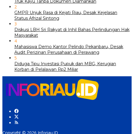
Truk Kayu Tanpa Dokumen Diamankan
2
GMPR Unjuk Rasa di Kejati Riau, Desak Kejelasan
Status Afrizal Sintong
3
Diskusi LBH Sri Rakyat di Inhil Bahas Perlindungan Hak
Masyarakat
4
Mahasiswa Demo Kantor Pelindo Pekanbaru, Desak
Audit Perizinan Perusahaan di Perawang
5
Diduga Tipu Investasi Pupuk dan MBG, Kerugian
Korban di Pelalawan Rp2 Miliar
Copyright © 2026 Inforiau.ID