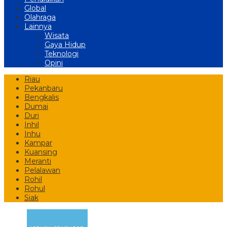
Global
Olahraga
Lainnya
Wisata
Gaya Hidup
Teknologi
Opini
Riau
Pekanbaru
Bengkalis
Dumai
Duri
Inhil
Inhu
Kampar
Kuansing
Meranti
Pelalawan
Rohil
Rohul
Siak