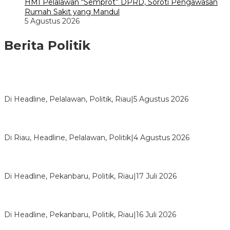
HMI Pelalawan “Semprot” DPRD, Soroti Pengawasan
Rumah Sakit yang Mandul
5 Agustus 2026
Berita Politik
HMI Pelalawan “Semprot” DPRD, Soroti Pengawasan Rumah
Sakit yang Mandul
Di Headline, Pelalawan, Politik, Riau
|
5 Agustus 2026
PPNI Pelalawan Punya Pengurus Baru, Ini Pesan Tegas
Wabup Husni Tamrin
Di Riau, Headline, Pelalawan, Politik
|
4 Agustus 2026
Bentrok Pendukung Dua Kader Golkar Pecah di DPRD Riau,
Ini Kronologinya
Di Headline, Pekanbaru, Politik, Riau
|
17 Juli 2026
LPPMI Resmi Lantik 150 Pengurus DPP, DPW dan DPD di
Pekanbaru
Di Headline, Pekanbaru, Politik, Riau
|
16 Juli 2026