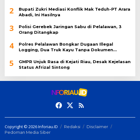
2
Bupati Zukri Mediasi Konflik Mak Teduh-PT Arara
Abadi, Ini Hasilnya
3
Polisi Gerebek Jaringan Sabu di Pelalawan, 3
Orang Ditangkap
4
Polres Pelalawan Bongkar Dugaan Illegal
Logging, Dua Truk Kayu Tanpa Dokumen
Diamankan
5
GMPR Unjuk Rasa di Kejati Riau, Desak Kejelasan
Status Afrizal Sintong
Copyright © 2026 Inforiau.ID
Redaksi
Disclaimer
Pedoman Media Siber