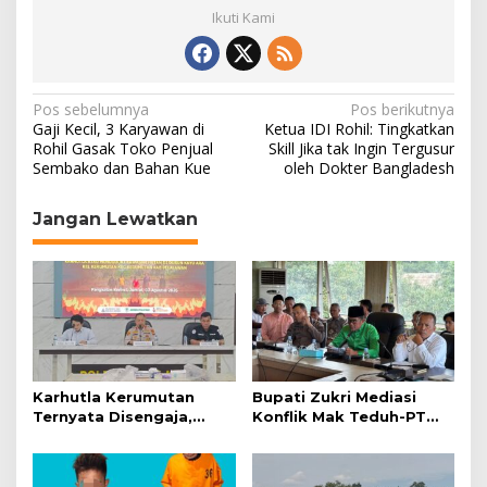
Ikuti Kami
N
Pos sebelumnya
Pos berikutnya
Gaji Kecil, 3 Karyawan di
Ketua IDI Rohil: Tingkatkan
a
Rohil Gasak Toko Penjual
Skill Jika tak Ingin Tergusur
Sembako dan Bahan Kue
oleh Dokter Bangladesh
v
i
Jangan Lewatkan
g
a
s
i
p
o
Karhutla Kerumutan
Bupati Zukri Mediasi
s
Ternyata Disengaja,
Konflik Mak Teduh-PT
Polisi Tangkap Pelaku
Arara Abadi, Ini Hasilnya
Pembakar Lahan