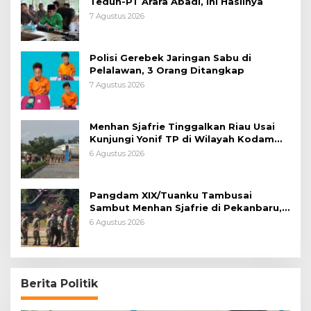
Teduh-PT Arara Abadi, Ini Hasilnya
7 Agustus 2026
Polisi Gerebek Jaringan Sabu di
Pelalawan, 3 Orang Ditangkap
7 Agustus 2026
Menhan Sjafrie Tinggalkan Riau Usai
Kunjungi Yonif TP di Wilayah Kodam
XIX/Tuanku Tambusai
6 Agustus 2026
Pangdam XIX/Tuanku Tambusai
Sambut Menhan Sjafrie di Pekanbaru,
Ada Agenda Penting
6 Agustus 2026
Berita Politik