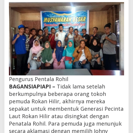
n
a
n
R
o
h
i
l
,
G
e
n
e
r
a
Pengurus Pentala Rohil
s
BAGANSIAPIAPI –
Tidak lama setelah
i
berkumpulnya beberapa orang tokoh
M
u
pemuda Rokan Hilir, akhirnya mereka
d
sepakat untuk membentuk Generasi Pecinta
a
B
Laut Rokan Hilir atau disingkat dengan
e
Penatala Rohil. Para pemuda juga menunjuk
n
secara aklamasi dengan memilih Johny
t