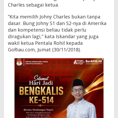
u
Charles sebagai ketua.
k
P
”Kita memilih Johny Charles bukan tanpa
e
n
dasar. Bung Johny S1 dan S2-nya di Amerika
t
dan kompetensi beliau tidak perlu
a
diragukan lagi,” kata Iskandar yang juga
l
a
wakil ketua Pentala Rohil kepada
R
GoRiau.com, Jumat (30/11/2018).
o
h
i
l