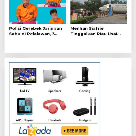
Polisi Gerebek Jaringan
Menhan Sjafrie
Sabu di Pelalawan, 3
Tinggalkan Riau Usai
Orang Ditangkap
Kunjungi Yonif TP di
Wilayah Kodam
XIX/Tuanku Tambusai