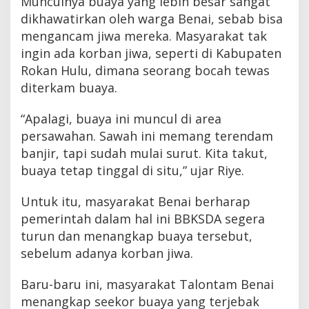
Munculnya buaya yang lebih besar sangat
I
dikhawatirkan oleh warga Benai, sebab bisa
n
i
mengancam jiwa mereka. Masyarakat tak
U
ingin ada korban jiwa, seperti di Kabupaten
k
Rokan Hulu, dimana seorang bocah tewas
u
r
diterkam buaya.
a
n
“Apalagi, buaya ini muncul di area
n
y
persawahan. Sawah ini memang terendam
a
banjir, tapi sudah mulai surut. Kita takut,
L
buaya tetap tinggal di situ,” ujar Riye.
e
b
i
Untuk itu, masyarakat Benai berharap
h
pemerintah dalam hal ini BBKSDA segera
B
e
turun dan menangkap buaya tersebut,
s
sebelum adanya korban jiwa.
a
r
Baru-baru ini, masyarakat Talontam Benai
menangkap seekor buaya yang terjebak