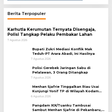
Berita Terpopuler
Karhutla Kerumutan Ternyata Disengaja,
Polisi Tangkap Pelaku Pembakar Lahan
7 Agustus 2026
Bupati Zukri Mediasi Konflik Mak
Teduh-PT Arara Abadi, Ini Hasilnya
7 Agustus 2026
Polisi Gerebek Jaringan Sabu di
Pelalawan, 3 Orang Ditangkap
7 Agustus 2026
Menhan Sjafrie Tinggalkan Riau Usai
Kunjungi Yonif TP di Wilayah Kodam
XIX/Tuanku Tambusai
6 Agustus 2026
Pangdam XIX/Tuanku Tambusai
Sambut Menhan Sjafrie di Pekanbaru,