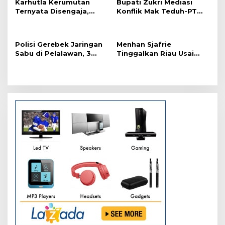
Karhutla Kerumutan
Bupati Zukri Mediasi
i
Ternyata Disengaja,
Konflik Mak Teduh-PT
p
Polisi Tangkap Pelaku
Arara Abadi, Ini Hasilnya
Pembakar Lahan
o
Polisi Gerebek Jaringan
Menhan Sjafrie
s
Sabu di Pelalawan, 3
Tinggalkan Riau Usai
Orang Ditangkap
Kunjungi Yonif TP di
Wilayah Kodam
XIX/Tuanku Tambusai