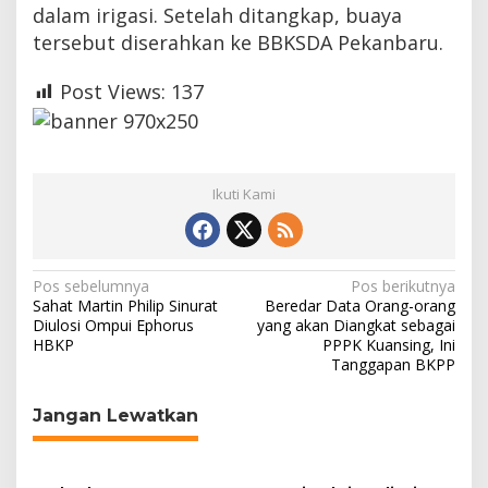
dalam irigasi. Setelah ditangkap, buaya
tersebut diserahkan ke BBKSDA Pekanbaru.
Post Views:
137
Ikuti Kami
N
Pos sebelumnya
Pos berikutnya
Sahat Martin Philip Sinurat
Beredar Data Orang-orang
a
Diulosi Ompui Ephorus
yang akan Diangkat sebagai
HBKP
PPPK Kuansing, Ini
v
Tanggapan BKPP
i
g
Jangan Lewatkan
a
s