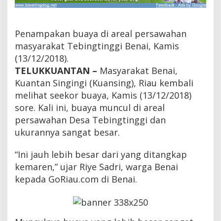
u
n
c
u
Penampakan buaya di areal persawahan
l
masyarakat Tebingtinggi Benai, Kamis
d
(13/12/2018).
i
B
TELUKKUANTAN –
Masyarakat Benai,
e
Kuantan Singingi (Kuansing), Riau kembali
n
a
melihat seekor buaya, Kamis (13/12/2018)
i
sore. Kali ini, buaya muncul di areal
K
persawahan Desa Tebingtinggi dan
u
a
ukurannya sangat besar.
n
s
“Ini jauh lebih besar dari yang ditangkap
i
n
kemaren,” ujar Riye Sadri, warga Benai
g
kepada GoRiau.com di Benai.
,
K
a
l
i