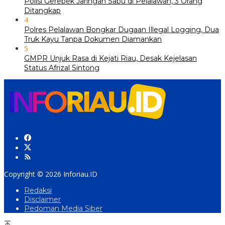
Polisi Gerebek Jaringan Sabu di Pelalawan, 3 Orang
Ditangkap
4
Polres Pelalawan Bongkar Dugaan Illegal Logging, Dua
Truk Kayu Tanpa Dokumen Diamankan
5
GMPR Unjuk Rasa di Kejati Riau, Desak Kejelasan
Status Afrizal Sintong
Copyright © 2026 Inforiau.ID
Redaksi
Disclaimer
Pedoman Media Siber