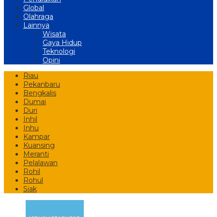
Global
Olahraga
Lainnya
Wisata
Gaya Hidup
Teknologi
Opini
Riau
Pekanbaru
Bengkalis
Dumai
Duri
Inhil
Inhu
Kampar
Kuansing
Meranti
Pelalawan
Rohil
Rohul
Siak