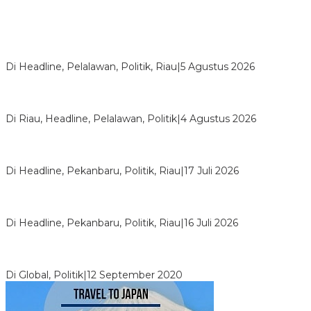
HMI Pelalawan “Semprot” DPRD, Soroti Pengawasan Rumah
Sakit yang Mandul
Di Headline, Pelalawan, Politik, Riau
|
5 Agustus 2026
PPNI Pelalawan Punya Pengurus Baru, Ini Pesan Tegas
Wabup Husni Tamrin
Di Riau, Headline, Pelalawan, Politik
|
4 Agustus 2026
Bentrok Pendukung Dua Kader Golkar Pecah di DPRD Riau,
Ini Kronologinya
Di Headline, Pekanbaru, Politik, Riau
|
17 Juli 2026
LPPMI Resmi Lantik 150 Pengurus DPP, DPW dan DPD di
Pekanbaru
Di Headline, Pekanbaru, Politik, Riau
|
16 Juli 2026
Digembosi Orang Dalam, Ada Menteri Yang Ingin Ambil Alih
Kekuasaan Dari Jokowi
Di Global, Politik
|
12 September 2020