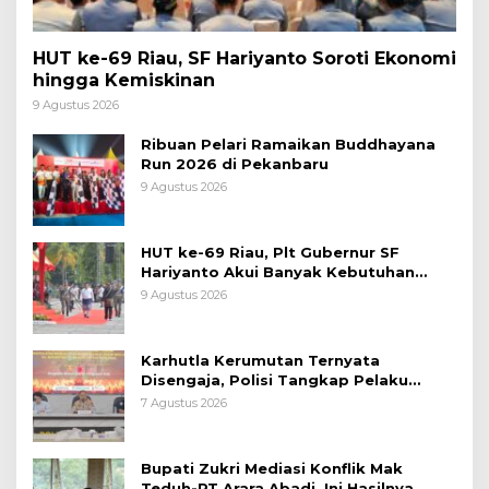
HUT ke-69 Riau, SF Hariyanto Soroti Ekonomi
hingga Kemiskinan
9 Agustus 2026
Ribuan Pelari Ramaikan Buddhayana
Run 2026 di Pekanbaru
9 Agustus 2026
HUT ke-69 Riau, Plt Gubernur SF
Hariyanto Akui Banyak Kebutuhan
Warga Belum Terpenuhi
9 Agustus 2026
Karhutla Kerumutan Ternyata
Disengaja, Polisi Tangkap Pelaku
Pembakar Lahan
7 Agustus 2026
Bupati Zukri Mediasi Konflik Mak
Teduh-PT Arara Abadi, Ini Hasilnya