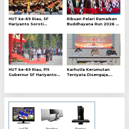
i
p
o
HUT ke-69 Riau, SF
Ribuan Pelari Ramaikan
s
Hariyanto Soroti
Buddhayana Run 2026 di
Ekonomi hingga
Pekanbaru
Kemiskinan
HUT ke-69 Riau, Plt
Karhutla Kerumutan
Gubernur SF Hariyanto
Ternyata Disengaja,
Akui Banyak Kebutuhan
Polisi Tangkap Pelaku
Warga Belum Terpenuhi
Pembakar Lahan