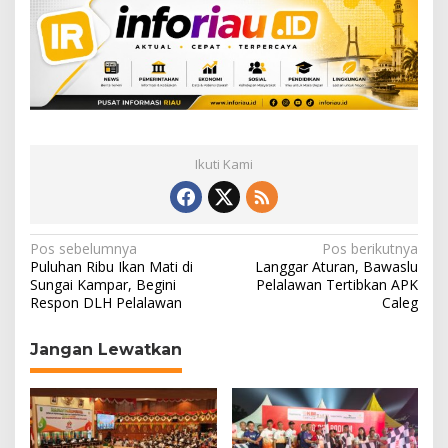
Ikuti Kami
N
Pos sebelumnya
Pos berikutnya
Puluhan Ribu Ikan Mati di
Langgar Aturan, Bawaslu
a
Sungai Kampar, Begini
Pelalawan Tertibkan APK
Respon DLH Pelalawan
Caleg
v
i
Jangan Lewatkan
g
a
s