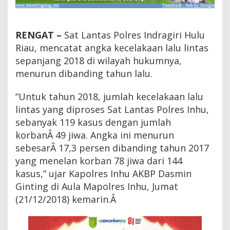
d
a
n
K
RENGAT –
Sat Lantas Polres Indragiri Hulu
o
Riau, mencatat angka kecelakaan lalu lintas
r
sepanjang 2018 di wilayah hukumnya,
b
a
menurun dibanding tahun lalu.
n
L
“Untuk tahun 2018, jumlah kecelakaan lalu
a
k
lintas yang diproses Sat Lantas Polres Inhu,
a
sebanyak 119 kasus dengan jumlah
L
korbanÂ 49 jiwa. Angka ini menurun
a
n
sebesarÂ 17,3 persen dibanding tahun 2017
t
yang menelan korban 78 jiwa dari 144
a
s
kasus,” ujar Kapolres Inhu AKBP Dasmin
M
Ginting di Aula Mapolres Inhu, Jumat
e
(21/12/2018) kemarin.Â
n
u
r
u