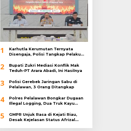
1
Karhutla Kerumutan Ternyata
Disengaja, Polisi Tangkap Pelaku
Pembakar Lahan
2
Bupati Zukri Mediasi Konflik Mak
Teduh-PT Arara Abadi, Ini Hasilnya
3
Polisi Gerebek Jaringan Sabu di
Pelalawan, 3 Orang Ditangkap
4
Polres Pelalawan Bongkar Dugaan
Illegal Logging, Dua Truk Kayu
Tanpa Dokumen Diamankan
5
GMPR Unjuk Rasa di Kejati Riau,
Desak Kejelasan Status Afrizal
Sintong