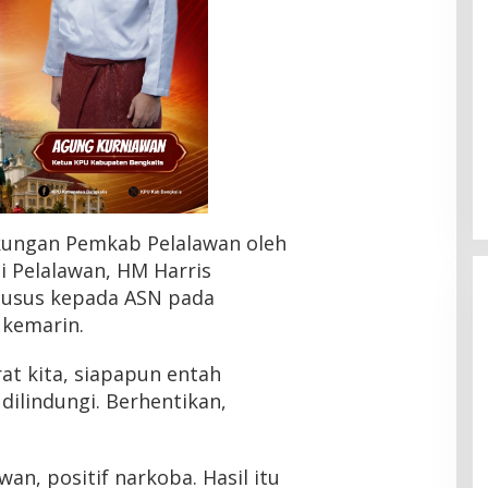
gkungan Pemkab Pelalawan oleh
i Pelalawan, HM Harris
usus kepada ASN pada
 kemarin.
rat kita, siapapun entah
dilindungi. Berhentikan,
HMI Pelalawan “Semprot”
DPRD, Soroti Pengawasan
Rumah Sakit yang Mandul
Di Headline, Pelalawan, Politik, Riau
|
5 Agustus
2026
an, positif narkoba. Hasil itu