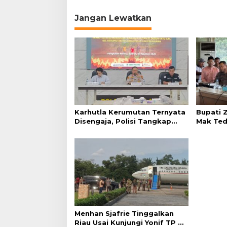
i
Jangan Lewatkan
g
a
s
i
p
o
s
Karhutla Kerumutan Ternyata
Bupati Z
Disengaja, Polisi Tangkap
Mak Tedu
Pelaku Pembakar Lahan
Hasilnya
Menhan Sjafrie Tinggalkan
Riau Usai Kunjungi Yonif TP di