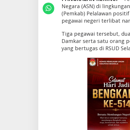
t
Negara (ASN) di lingkunga
i
(Pemkab) Pelalawan posit
f
N
pegawai negeri terlibat na
a
r
Tiga pegawai tersebut, dua
k
o
Damkar serta satu orang p
b
yang bertugas di RSUD Sela
a
,
I
n
i
K
a
t
a
B
u
p
a
t
i