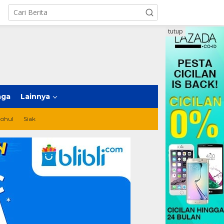
tutup
aga
Lainnya
ohul
Siak