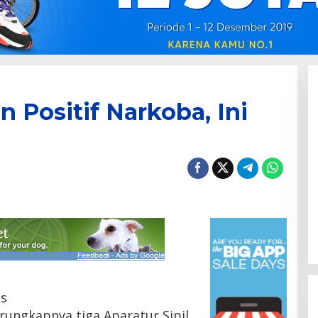
 Positif Narkoba, Ini
is
ungkapnya tiga Aparatur Sipil