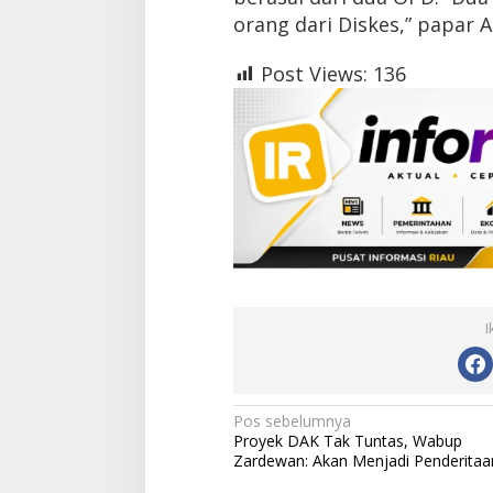
orang dari Diskes,” papar 
Post Views:
136
I
N
Pos sebelumnya
Proyek DAK Tak Tuntas, Wabup
a
Zardewan: Akan Menjadi Penderitaa
v