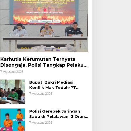
Karhutla Kerumutan Ternyata
Disengaja, Polisi Tangkap Pelaku
Pembakar Lahan
7 Agustus 2026
Bupati Zukri Mediasi
Konflik Mak Teduh-PT
Arara Abadi, Ini Hasilnya
7 Agustus 2026
Polisi Gerebek Jaringan
Sabu di Pelalawan, 3 Orang
Ditangkap
7 Agustus 2026