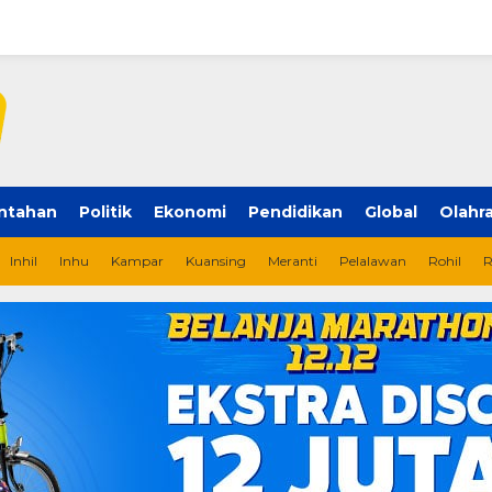
ntahan
Politik
Ekonomi
Pendidikan
Global
Olahr
Inhil
Inhu
Kampar
Kuansing
Meranti
Pelalawan
Rohil
R