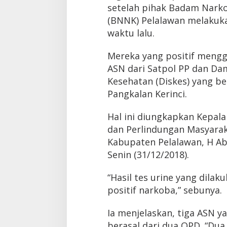
setelah pihak Badam Narko
(BNNK) Pelalawan melakuka
waktu lalu.
Mereka yang positif mengg
ASN dari Satpol PP dan Da
Kesehatan (Diskes) yang be
Pangkalan Kerinci.
Hal ini diungkapkan Kepala
dan Perlindungan Masyara
Kabupaten Pelalawan, H Abd
Senin (31/12/2018).
“Hasil tes urine yang dilak
positif narkoba,” sebunya.
Ia menjelaskan, tiga ASN y
berasal dari dua OPD. “Dua