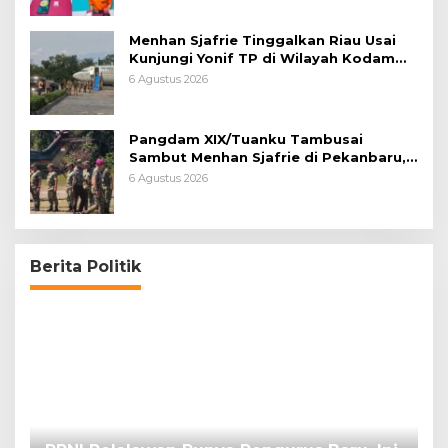
Menhan Sjafrie Tinggalkan Riau Usai
Kunjungi Yonif TP di Wilayah Kodam
XIX/Tuanku Tambusai
6 Agustus 2026
Pangdam XIX/Tuanku Tambusai
Sambut Menhan Sjafrie di Pekanbaru,
Ada Agenda Penting
6 Agustus 2026
Berita Politik