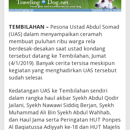
s
o
n
a
U
TEMBILAHAN –
Pesona Ustad Abdul Somad
A
(UAS) dalam menyampaikan ceramah
S
d
membuat puluhan ribu warga rela
i
berdesak-desakan saat ustad kondang
T
e
tersebut datang ke Tembilahan, Jumat
m
(4/1/2019). Banyak cerita tersisa meskipun
b
kegiatan yang menghadirkan UAS tersebut
i
l
sudah selesai.
a
h
Kedatangan UAS ke Tembilahan sendiri
a
n
dalam rangka haul akbar Syekh Abdul Qodir
,
Jailani, Syekh Nawawi Siddiq Berjan, Syekh
d
Muhammad Ali Bin Syekh Abdul Wahhab,
a
r
dan Haul Jama serta Peringatan HUT Ponpes
i
Al Baqiatussa Adiyyah ke-18 dan HUT Majelis
I