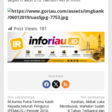
Post Views:
181
Ikuti Kami
N
Pos sebelumnya
Pos berikutnya
M.Kurnia Putra:Terima Kasih
Kasihan, Akibat Luka
a
Kepada Seluruh Pengurus
Membusuk, Wahidun Sudah
IPEMALIS-J Periode 2016-
8 Tahun Terbaring dan