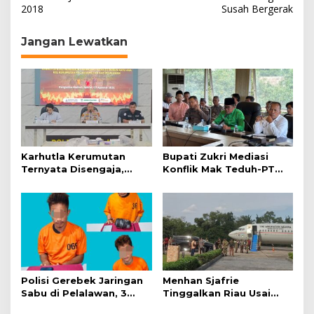
v
2018
Susah Bergerak
i
g
Jangan Lewatkan
a
s
i
p
o
s
Karhutla Kerumutan
Bupati Zukri Mediasi
Ternyata Disengaja,
Konflik Mak Teduh-PT
Polisi Tangkap Pelaku
Arara Abadi, Ini Hasilnya
Pembakar Lahan
Polisi Gerebek Jaringan
Menhan Sjafrie
Sabu di Pelalawan, 3
Tinggalkan Riau Usai
Orang Ditangkap
Kunjungi Yonif TP di