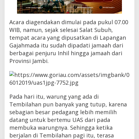
i
n
S
a
Acara diagendakan dimulai pada pukul 07.00
r
WIB, namun, sejak selesai Salat Subuh,
u
tempat acara yang dipusatkan di Lapangan
n
g
Gajahmada itu sudah dipadati jamaah dari
I
berbagai penjuru Inhil hingga jamaah dari
s
i
Provinsi Jambi.
U
a
n
g
C
a
Pada hari itu, warung yang ada di
p
Tembilahan pun banyak yang tutup, karena
a
i
sebagian besar pedagang lebih memilih
R
datang untuk bertemu UAS dari pada
p
membuka warungnya. Sehingga ketika
2
0
berjalan di Tembilahan pagi itu, terasa
0