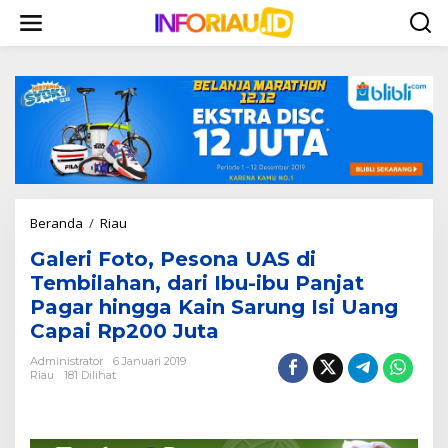
L
e
w
a
t
i
k
e
k
o
n
t
Beranda
/
Riau
G
e
a
n
Galeri Foto, Pesona UAS di
l
e
Tembilahan, dari Ibu-ibu Panjat
r
Pagar hingga Kain Sarung Isi Uang
i
Capai Rp200 Juta
F
o
Administrator
6 Januari 2019
t
Riau
181 Dilihat
o
,
P
e