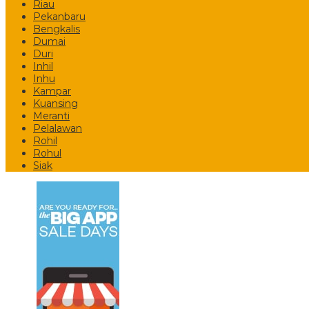
Riau
Pekanbaru
Bengkalis
Dumai
Duri
Inhil
Inhu
Kampar
Kuansing
Meranti
Pelalawan
Rohil
Rohul
Siak