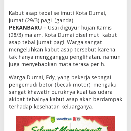
m
u
Kabut asap tebal selimuti Kota Dumai,
t
i
Jumat (29/3) pagi. (ganda)
D
PEKANBARU –
Usai diguyur hujan Kamis
u
(28/3) malam, Kota Dumai diselimuti kabut
m
a
asap tebal Jumat pagi. Warga sangat
i
mengeluhkan kabut asap tersebut karena
,
W
tak hanya mengganggu penglihatan, namun
a
juga menyebabkan mata terasa perih.
r
g
a
Warga Dumai, Edy, yang bekerja sebagai
K
pengemudi betor (becak motor), mengaku
e
sangat khawatir buruknya kualitas udara
l
u
akibat tebalnya kabut asap akan berdampak
h
terhadap kesehatan keluarganya.
k
a
n
M
a