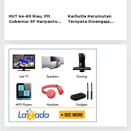
Ekonomi hingga
Pekanbaru
Kemiskinan
HUT ke-69 Riau, Plt
Karhutla Kerumutan
Gubernur SF Hariyanto
Ternyata Disengaja,
Akui Banyak Kebutuhan
Polisi Tangkap Pelaku
Warga Belum Terpenuhi
Pembakar Lahan