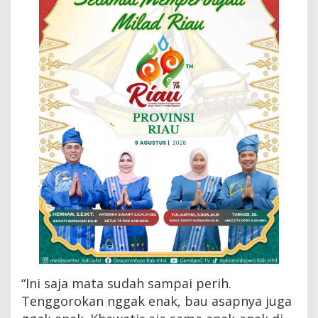
t
a
n
y
a
P
e
r
i
h
“Ini saja mata sudah sampai perih.
Tenggorokan nggak enak, bau asapnya juga