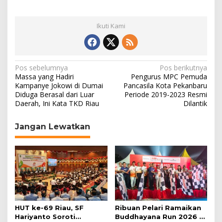
Ikuti Kami
N
Pos sebelumnya
Pos berikutnya
Massa yang Hadiri
Pengurus MPC Pemuda
a
Kampanye Jokowi di Dumai
Pancasila Kota Pekanbaru
Diduga Berasal dari Luar
Periode 2019-2023 Resmi
v
Daerah, Ini Kata TKD Riau
Dilantik
i
g
Jangan Lewatkan
a
s
i
p
o
s
HUT ke-69 Riau, SF
Ribuan Pelari Ramaikan
Hariyanto Soroti
Buddhayana Run 2026 di