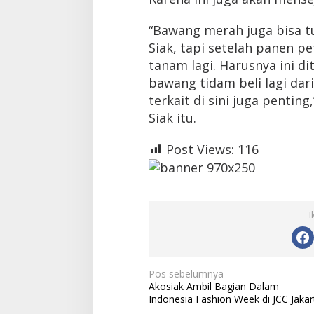
“Bawang merah juga bisa 
Siak, tapi setelah panen p
tanam lagi. Harusnya ini d
bawang tidam beli lagi dar
terkait di sini juga pentin
Siak itu.
Post Views:
116
I
N
Pos sebelumnya
Akosiak Ambil Bagian Dalam
a
Indonesia Fashion Week di JCC Jakar