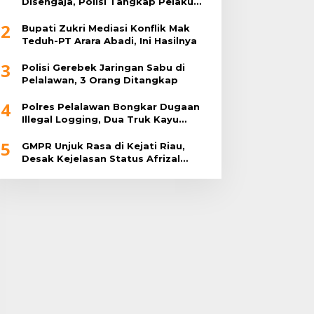
Disengaja, Polisi Tangkap Pelaku
Pembakar Lahan
2
Bupati Zukri Mediasi Konflik Mak
Teduh-PT Arara Abadi, Ini Hasilnya
3
Polisi Gerebek Jaringan Sabu di
Pelalawan, 3 Orang Ditangkap
4
Polres Pelalawan Bongkar Dugaan
Illegal Logging, Dua Truk Kayu
Tanpa Dokumen Diamankan
5
GMPR Unjuk Rasa di Kejati Riau,
Desak Kejelasan Status Afrizal
Sintong