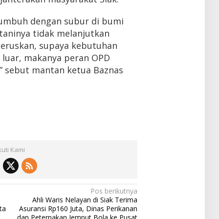
tumbuh dengan subur di bumi
etaninya tidak melanjutkan
iteruskan, supaya kebutuhan
i luar, makanya peran OPD
g,” sebut mantan ketua Baznas
kuti Kami
Pos berikutnya
Ahli Waris Nelayan di Siak Terima
ta
Asuransi Rp160 Juta, Dinas Perikanan
dan Peternakan Jemput Bola ke Pusat