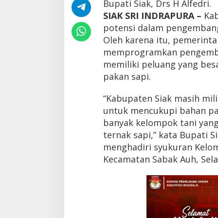
Bupati Siak, Drs H Alfedri.
e
n
SIAK SRI INDRAPURA –
Ka
s
potensi dalam pengembanga
i
Oleh karena itu, pemerinta
J
a
memprogramkan pengemban
d
memiliki peluang yang bes
i
pakan sapi.
P
e
n
“Kabupaten Siak masih mili
g
untuk mencukupi bahan paka
e
m
banyak kelompok tani yan
b
ternak sapi,” kata Bupati Si
a
n
menghadiri syukuran Kelo
g
Kecamatan Sabak Auh, Selas
a
n
S
e
n
t
r