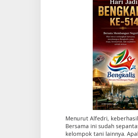
a
S
a
p
i
T
e
r
b
e
s
a
r
d
i
R
i
a
u
Menurut Alfedri, keberhasi
Bersama ini sudah sepanta
kelompok tani lainnya. Apa