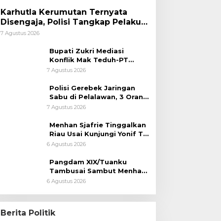
Karhutla Kerumutan Ternyata
Disengaja, Polisi Tangkap Pelaku
Pembakar Lahan
7 Agustus 2026
Bupati Zukri Mediasi
Konflik Mak Teduh-PT
Arara Abadi, Ini Hasilnya
7 Agustus 2026
Polisi Gerebek Jaringan
Sabu di Pelalawan, 3 Orang
Ditangkap
7 Agustus 2026
Menhan Sjafrie Tinggalkan
Riau Usai Kunjungi Yonif TP
di Wilayah Kodam
6 Agustus 2026
XIX/Tuanku Tambusai
Pangdam XIX/Tuanku
Tambusai Sambut Menhan
Sjafrie di Pekanbaru, Ada
6 Agustus 2026
Agenda Penting
Berita Politik