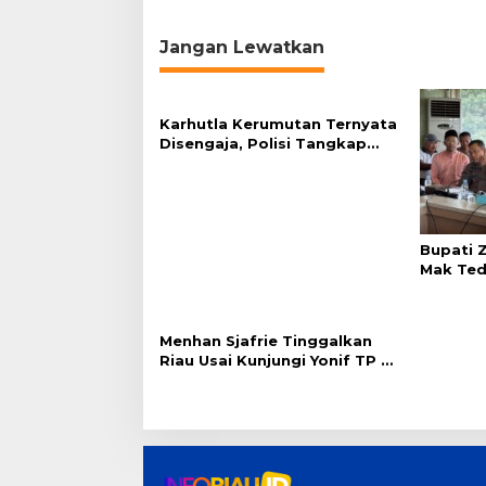
v
i
Jangan Lewatkan
g
a
s
Karhutla Kerumutan Ternyata
Disengaja, Polisi Tangkap
i
Pelaku Pembakar Lahan
p
o
s
Bupati Z
Mak Tedu
Hasilnya
Menhan Sjafrie Tinggalkan
Riau Usai Kunjungi Yonif TP di
Wilayah Kodam XIX/Tuanku
Tambusai