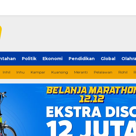
ntahan
Politik
Ekonomi
Pendidikan
Global
Olahr
Inhil
Inhu
Kampar
Kuansing
Meranti
Pelalawan
Rohil
R