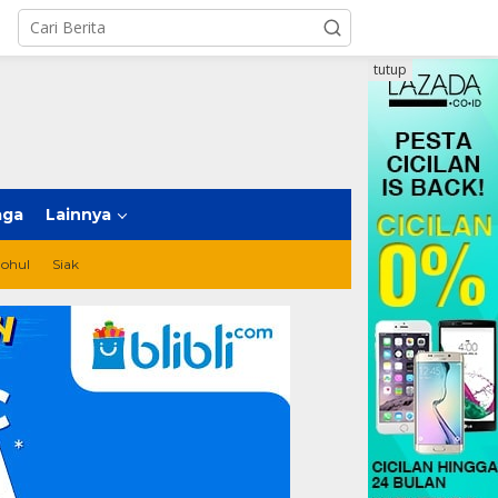
tutup
aga
Lainnya
ohul
Siak