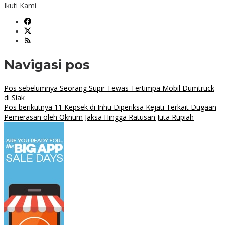
Ikuti Kami
Navigasi pos
Pos sebelumnya
Seorang Supir Tewas Tertimpa Mobil Dumtruck
di Siak
Pos berikutnya
11 Kepsek di Inhu Diperiksa Kejati Terkait Dugaan
Pemerasan oleh Oknum Jaksa Hingga Ratusan Juta Rupiah