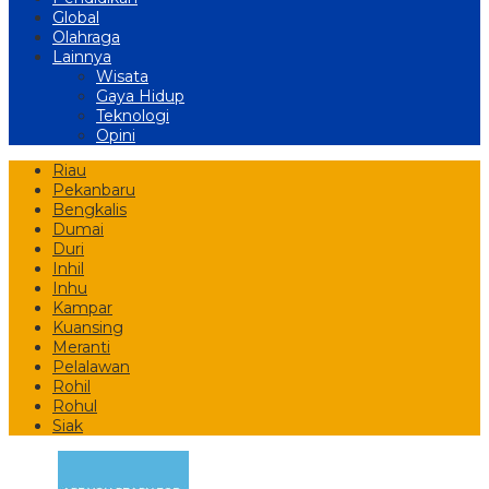
Global
Olahraga
Lainnya
Wisata
Gaya Hidup
Teknologi
Opini
Riau
Pekanbaru
Bengkalis
Dumai
Duri
Inhil
Inhu
Kampar
Kuansing
Meranti
Pelalawan
Rohil
Rohul
Siak