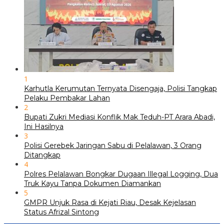
1
Karhutla Kerumutan Ternyata Disengaja, Polisi Tangkap
Pelaku Pembakar Lahan
2
Bupati Zukri Mediasi Konflik Mak Teduh-PT Arara Abadi,
Ini Hasilnya
3
Polisi Gerebek Jaringan Sabu di Pelalawan, 3 Orang
Ditangkap
4
Polres Pelalawan Bongkar Dugaan Illegal Logging, Dua
Truk Kayu Tanpa Dokumen Diamankan
5
GMPR Unjuk Rasa di Kejati Riau, Desak Kejelasan
Status Afrizal Sintong