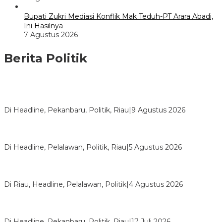
Bupati Zukri Mediasi Konflik Mak Teduh-PT Arara Abadi,
Ini Hasilnya
7 Agustus 2026
Berita Politik
HUT ke-69 Riau, SF Hariyanto Soroti Ekonomi hingga
Kemiskinan
Di Headline, Pekanbaru, Politik, Riau
|
9 Agustus 2026
HMI Pelalawan “Semprot” DPRD, Soroti Pengawasan Rumah
Sakit yang Mandul
Di Headline, Pelalawan, Politik, Riau
|
5 Agustus 2026
PPNI Pelalawan Punya Pengurus Baru, Ini Pesan Tegas
Wabup Husni Tamrin
Di Riau, Headline, Pelalawan, Politik
|
4 Agustus 2026
Bentrok Pendukung Dua Kader Golkar Pecah di DPRD Riau,
Ini Kronologinya
Di Headline, Pekanbaru, Politik, Riau
|
17 Juli 2026