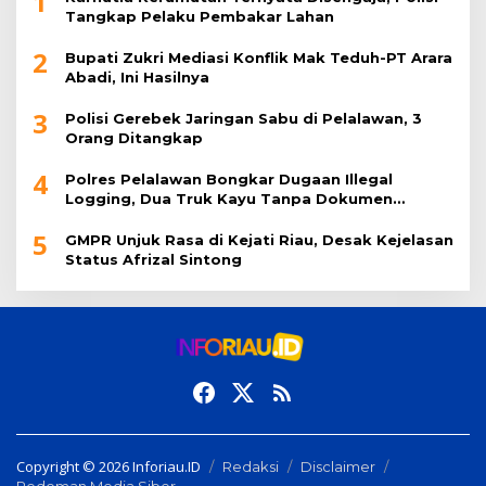
1
Tangkap Pelaku Pembakar Lahan
2
Bupati Zukri Mediasi Konflik Mak Teduh-PT Arara
Abadi, Ini Hasilnya
3
Polisi Gerebek Jaringan Sabu di Pelalawan, 3
Orang Ditangkap
4
Polres Pelalawan Bongkar Dugaan Illegal
Logging, Dua Truk Kayu Tanpa Dokumen
Diamankan
5
GMPR Unjuk Rasa di Kejati Riau, Desak Kejelasan
Status Afrizal Sintong
Copyright © 2026 Inforiau.ID
Redaksi
Disclaimer
Pedoman Media Siber