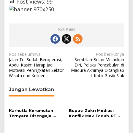
Post Views:
99
Ikuti Kami
N
Pos sebelumnya
Pos berikutnya
Jalan Tol Sudah Beroperasi,
Sembilan Bulan Melarikan
a
Abdul Kasim Harap Jadi
Diri, Pelaku Pencabulan di
Motivasi Peningkatan Sektor
Madura Akhirnya Ditangkap
v
Wisata dan Kuliner
di Koto Gasib Siak
i
g
Jangan Lewatkan
a
s
Karhutla Kerumutan
Bupati Zukri Mediasi
i
Ternyata Disengaja,
Konflik Mak Teduh-PT
p
Polisi Tangkap Pelaku
Arara Abadi, Ini Hasilnya
Pembakar Lahan
o