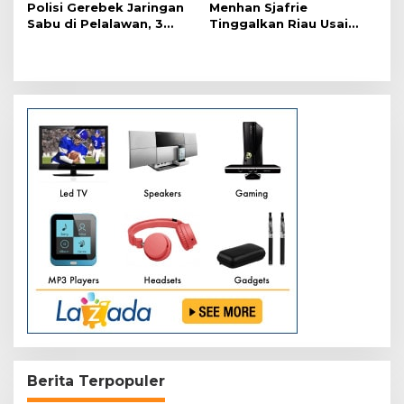
Polisi Gerebek Jaringan
Menhan Sjafrie
s
Sabu di Pelalawan, 3
Tinggalkan Riau Usai
Orang Ditangkap
Kunjungi Yonif TP di
Wilayah Kodam
XIX/Tuanku Tambusai
Berita Terpopuler