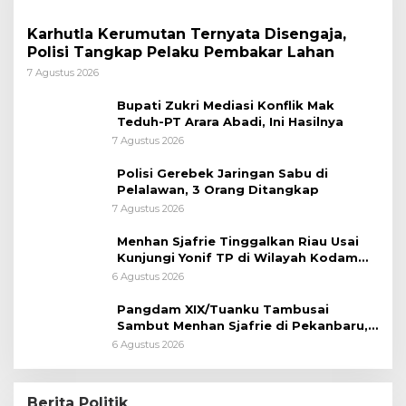
Karhutla Kerumutan Ternyata Disengaja,
Polisi Tangkap Pelaku Pembakar Lahan
7 Agustus 2026
Bupati Zukri Mediasi Konflik Mak
Teduh-PT Arara Abadi, Ini Hasilnya
7 Agustus 2026
Polisi Gerebek Jaringan Sabu di
Pelalawan, 3 Orang Ditangkap
7 Agustus 2026
Menhan Sjafrie Tinggalkan Riau Usai
Kunjungi Yonif TP di Wilayah Kodam
XIX/Tuanku Tambusai
6 Agustus 2026
Pangdam XIX/Tuanku Tambusai
Sambut Menhan Sjafrie di Pekanbaru,
Ada Agenda Penting
6 Agustus 2026
Berita Politik