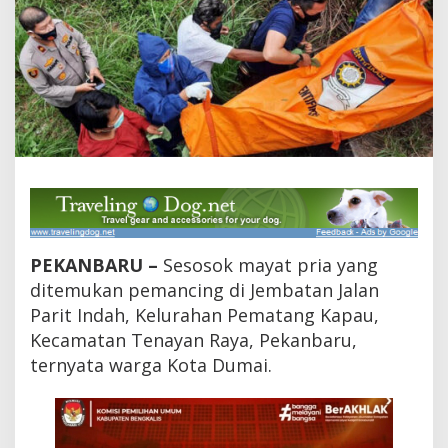
a
y
a
t
P
r
i
a
y
a
n
g
D
i
t
PEKANBARU –
Sesosok mayat pria yang
e
ditemukan pemancing di Jembatan Jalan
m
Parit Indah, Kelurahan Pematang Kapau,
u
k
Kecamatan Tenayan Raya, Pekanbaru,
a
ternyata warga Kota Dumai.
n
P
e
m
a