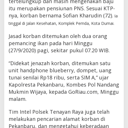
tertelungkup dan masih mengenakan baju
a
itu merupakan pensiunan PNS. Sesuai KTP-
n
b
nya, korban bernama Sofian Kharudin (72).
Ia
a
tinggal di Jalan Kesehatan, Komplek Pemda, Kota Dumai.
r
u
Jasad korban ditemukan oleh dua orang
pemancing ikan pada hari Minggu
(27/9/2020) pagi, sekitar pukul 07.20 WIB.
“Didekat jenazah korban, ditemukan satu
unit handphone blueberry, dompet, uang
tunai senilai Rp18 ribu, serta SIM A,” ujar
Kapolresta Pekanbaru, Kombes Pol Nandang
Mukmin Wijaya, kepada GoRiau.com, Minggu
malam.
Tim Intel Polsek Tenayan Raya juga telah
melakukan pencarian alamat korban di
Pekanbaru, dan mengetahui keberadaan