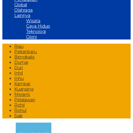
Global
Olahraga
Lainnya
Wisata
Gaya Hidup
Teknologi
Opini
Riau
Pekanbaru
Bengkalis
Dumai
Duri
Inhil
Inhu
Kampar
Kuansing
Meranti
Pelalawan
Rohil
Rohul
Siak