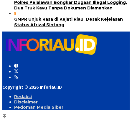
Polres Pelalawan Bongkar Dugaan Illegal Logging,
Dua Truk Kayu Tanpa Dokumen Diamankan
5
GMPR Unjuk Rasa di Kejati Riau, Desak Kejelasan
Status Afrizal Sintong
Copyright © 2026 Inforiau.ID
Redaksi
Disclaimer
Pedoman Media Siber