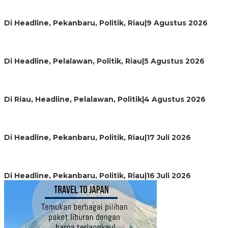
HUT ke-69 Riau, SF Hariyanto Soroti Ekonomi hingga
Kemiskinan
Di Headline, Pekanbaru, Politik, Riau
|
9 Agustus 2026
HMI Pelalawan “Semprot” DPRD, Soroti Pengawasan
Rumah Sakit yang Mandul
Di Headline, Pelalawan, Politik, Riau
|
5 Agustus 2026
PPNI Pelalawan Punya Pengurus Baru, Ini Pesan Tegas
Wabup Husni Tamrin
Di Riau, Headline, Pelalawan, Politik
|
4 Agustus 2026
Bentrok Pendukung Dua Kader Golkar Pecah di DPRD
Riau, Ini Kronologinya
Di Headline, Pekanbaru, Politik, Riau
|
17 Juli 2026
LPPMI Resmi Lantik 150 Pengurus DPP, DPW dan DPD di
Pekanbaru
Di Headline, Pekanbaru, Politik, Riau
|
16 Juli 2026