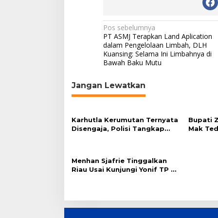
N
Pos sebelumnya
PT ASMJ Terapkan Land Aplication
a
dalam Pengelolaan Limbah, DLH
Kuansing: Selama Ini Limbahnya di
v
Bawah Baku Mutu
i
g
Jangan Lewatkan
a
s
Karhutla Kerumutan Ternyata
Bupati Z
i
Disengaja, Polisi Tangkap
Mak Tedu
p
Pelaku Pembakar Lahan
Hasilnya
o
Menhan Sjafrie Tinggalkan
s
Riau Usai Kunjungi Yonif TP di
Wilayah Kodam XIX/Tuanku
Tambusai