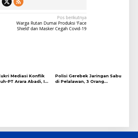
Pos berikutnya
Warga Rutan Dumai Produksi ‘Face
Shield’ dan Masker Cegah Covid-19
ukri Mediasi Konflik
Polisi Gerebek Jaringan Sabu
h-PT Arara Abadi, Ini
di Pelalawan, 3 Orang
Ditangkap