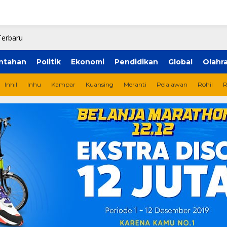
ntahan
Politik
Ekonomi
Pendidikan
Global
Olahr
Inhil
Inhu
Kampar
Kuansing
Meranti
Pelalawan
Rohil
R