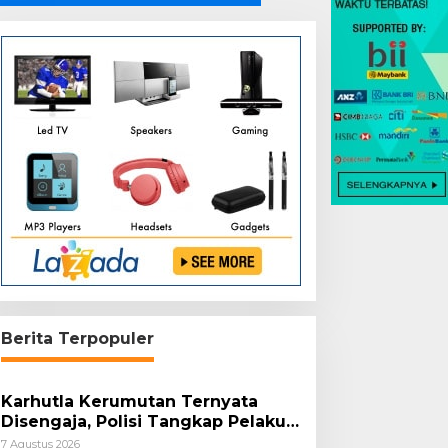
Berita Terpopuler
Karhutla Kerumutan Ternyata
Disengaja, Polisi Tangkap Pelaku
Pembakar Lahan
7 Agustus 2026