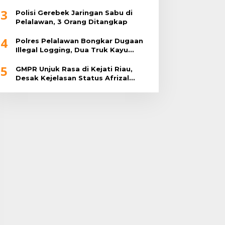
3
Polisi Gerebek Jaringan Sabu di
Pelalawan, 3 Orang Ditangkap
4
Polres Pelalawan Bongkar Dugaan
Illegal Logging, Dua Truk Kayu
Tanpa Dokumen Diamankan
5
GMPR Unjuk Rasa di Kejati Riau,
Desak Kejelasan Status Afrizal
Sintong