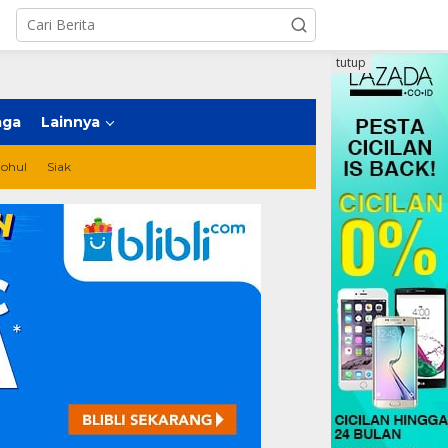
tutup
aga
Lainnya
ohul
Siak