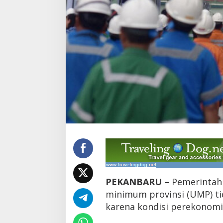
r
o
v
i
n
s
i
R
i
a
u
t
i
d
a
k
N
a
i
k
PEKANBARU –
Pemerintah 
minimum provinsi (UMP) ti
karena kondisi perekonomi