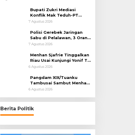
Bupati Zukri Mediasi
Konflik Mak Teduh-PT
Arara Abadi, Ini Hasilnya
7 Agustus 2026
Polisi Gerebek Jaringan
Sabu di Pelalawan, 3 Orang
Ditangkap
7 Agustus 2026
Menhan Sjafrie Tinggalkan
Riau Usai Kunjungi Yonif TP
di Wilayah Kodam
6 Agustus 2026
XIX/Tuanku Tambusai
Pangdam XIX/Tuanku
Tambusai Sambut Menhan
Sjafrie di Pekanbaru, Ada
6 Agustus 2026
Agenda Penting
Berita Politik