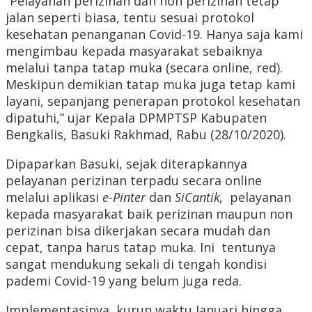
“Pelayanan perizinan dan non perizinan tetap
jalan seperti biasa, tentu sesuai protokol
kesehatan penanganan Covid-19. Hanya saja kami
mengimbau kepada masyarakat sebaiknya
melalui tanpa tatap muka (secara online, red).
Meskipun demikian tatap muka juga tetap kami
layani, sepanjang penerapan protokol kesehatan
dipatuhi,” ujar Kepala DPMPTSP Kabupaten
Bengkalis, Basuki Rakhmad, Rabu (28/10/2020).
Dipaparkan Basuki, sejak diterapkannya
pelayanan perizinan terpadu secara online
melalui aplikasi
e-Pint
e
r
dan
SiCantik
,
pelayanan
kepada masyarakat baik perizinan maupun non
perizinan bisa dikerjakan secara mudah dan
cepat, tanpa harus tatap muka. Ini tentunya
sangat mendukung sekali di tengah kondisi
pademi Covid-19 yang belum juga reda.
Implementasinya, kurun waktu Januari hingga