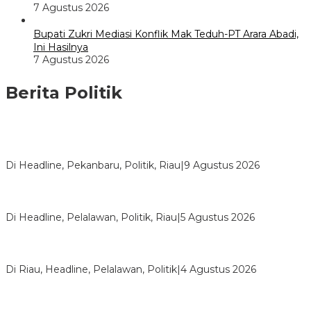
7 Agustus 2026
Bupati Zukri Mediasi Konflik Mak Teduh-PT Arara Abadi,
Ini Hasilnya
7 Agustus 2026
Berita Politik
HUT ke-69 Riau, SF Hariyanto Soroti Ekonomi hingga
Kemiskinan
Di Headline, Pekanbaru, Politik, Riau
|
9 Agustus 2026
HMI Pelalawan “Semprot” DPRD, Soroti Pengawasan Rumah
Sakit yang Mandul
Di Headline, Pelalawan, Politik, Riau
|
5 Agustus 2026
PPNI Pelalawan Punya Pengurus Baru, Ini Pesan Tegas
Wabup Husni Tamrin
Di Riau, Headline, Pelalawan, Politik
|
4 Agustus 2026
Bentrok Pendukung Dua Kader Golkar Pecah di DPRD Riau,
Ini Kronologinya