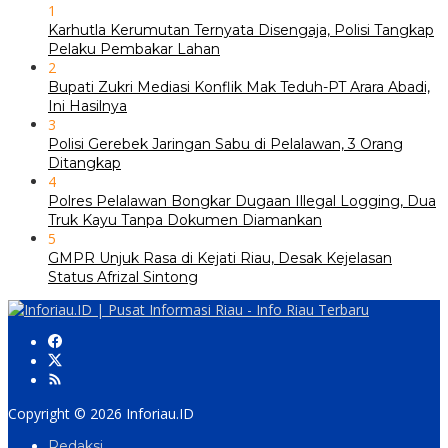
1
Karhutla Kerumutan Ternyata Disengaja, Polisi Tangkap
Pelaku Pembakar Lahan
2
Bupati Zukri Mediasi Konflik Mak Teduh-PT Arara Abadi,
Ini Hasilnya
3
Polisi Gerebek Jaringan Sabu di Pelalawan, 3 Orang
Ditangkap
4
Polres Pelalawan Bongkar Dugaan Illegal Logging, Dua
Truk Kayu Tanpa Dokumen Diamankan
5
GMPR Unjuk Rasa di Kejati Riau, Desak Kejelasan
Status Afrizal Sintong
Copyright © 2026 Inforiau.ID
Redaksi