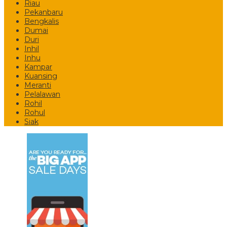
Riau
Pekanbaru
Bengkalis
Dumai
Duri
Inhil
Inhu
Kampar
Kuansing
Meranti
Pelalawan
Rohil
Rohul
Siak