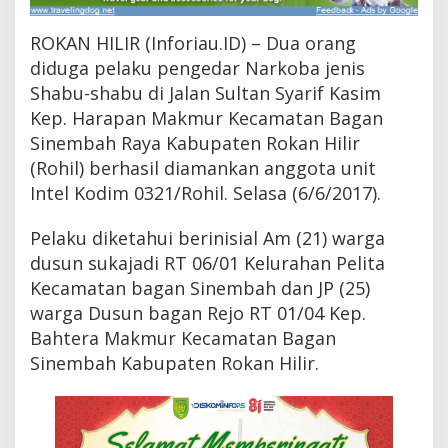
3
2
ROKAN HILIR (Inforiau.ID) – Dua orang
1
/
diduga pelaku pengedar Narkoba jenis
R
Shabu-shabu di Jalan Sultan Syarif Kasim
o
Kep. Harapan Makmur Kecamatan Bagan
h
i
Sinembah Raya Kabupaten Rokan Hilir
l
(Rohil) berhasil diamankan anggota unit
T
a
Intel Kodim 0321/Rohil. Selasa (6/6/2017).
n
g
Pelaku diketahui berinisial Am (21) warga
k
dusun sukajadi RT 06/01 Kelurahan Pelita
a
p
Kecamatan bagan Sinembah dan JP (25)
D
warga Dusun bagan Rejo RT 01/04 Kep.
u
a
Bahtera Makmur Kecamatan Bagan
O
Sinembah Kabupaten Rokan Hilir.
r
a
n
g
D