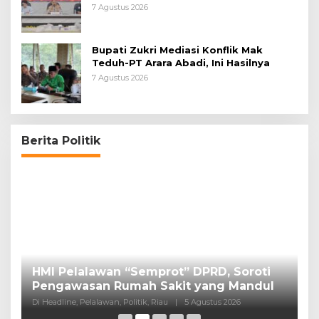
Pembakar Lahan
7 Agustus 2026
Bupati Zukri Mediasi Konflik Mak
Teduh-PT Arara Abadi, Ini Hasilnya
7 Agustus 2026
Berita Politik
HMI Pelalawan “Semprot” DPRD, Soroti
P
Pengawasan Rumah Sakit yang Mandul
P
Di Headline, Pelalawan, Politik, Riau
|
5 Agustus 2026
Di