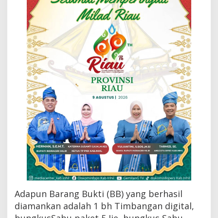
i
d
u
g
a
P
e
n
g
e
d
a
r
N
a
r
k
o
b
a
Adapun Barang Bukti (BB) yang berhasil
diamankan adalah 1 bh Timbangan digital,
bungkusSabu paket 5 Jie, bungkus Sabu