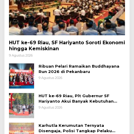
HUT ke-69 Riau, SF Hariyanto Soroti Ekonomi
hingga Kemiskinan
9 Agustus 2026
Ribuan Pelari Ramaikan Buddhayana
Run 2026 di Pekanbaru
9 Agustus 2026
HUT ke-69 Riau, Plt Gubernur SF
Hariyanto Akui Banyak Kebutuhan
Warga Belum Terpenuhi
9 Agustus 2026
Karhutla Kerumutan Ternyata
Disengaja, Polisi Tangkap Pelaku