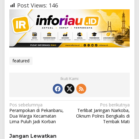
Post Views:
146
featured
Ikuti Kami
N
Pos sebelumnya
Pos berikutnya
Perampokan di Pekanbaru,
Terlibat Jaringan Narkoba,
a
Dua Warga Kecamatan
Oknum Polres Bengkalis di
Lima Puluh Jadi Korban
Tembak Mati
v
i
Jangan Lewatkan