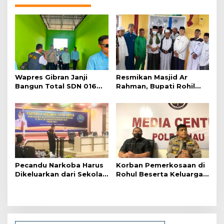
g
a
s
i
p
o
Wapres Gibran Janji
Resmikan Masjid Ar
s
Bangun Total SDN 016
Rahman, Bupati Rohil
Serusa Rohil yang Rusak
Minta Warga Kampung
Baru Makmurkan Masjid
Pecandu Narkoba Harus
Korban Pemerkosaan di
Dikeluarkan dari Sekolah
Rohul Beserta Keluarga
Agar Tidak Berdampak
Dapat Perlindungan PPA
ke yang Lain
Polda Riau