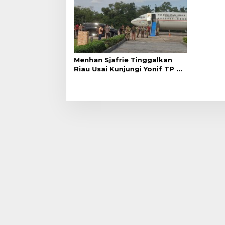
Menhan Sjafrie Tinggalkan
Riau Usai Kunjungi Yonif TP di
Wilayah Kodam XIX/Tuanku
Tambusai