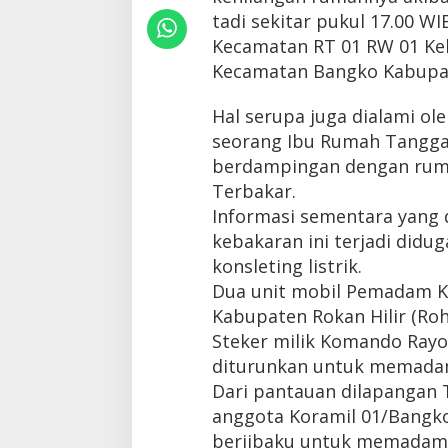
h
tadi sekitar pukul 17.00 WIB
i
Kecamatan RT 01 RW 01 Ke
l
,
Kecamatan Bangko Kabupate
2
U
Hal serupa juga dialami ole
n
i
seorang Ibu Rumah Tangga
t
berdampingan dengan rumah
R
Terbakar.
u
m
Informasi sementara yang d
a
kebakaran ini terjadi didu
h
L
konsleting listrik.
u
Dua unit mobil Pemadam K
d
Kabupaten Rokan Hilir (Roh
e
s
Steker milik Komando Rayon
T
diturunkan untuk memada
e
Dari pantauan dilapangan 
r
b
anggota Koramil 01/Bangko
a
berjibaku untuk memadamk
k