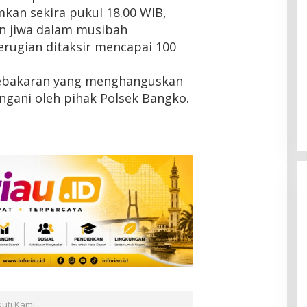
kan sekira pukul 18.00 WIB,
n jiwa dalam musibah
kerugian ditaksir mencapai 100
 kebakaran yang menghanguskan
angani oleh pihak Polsek Bangko.
HMI Pelalawan “Semprot”
DPRD, Soroti Pengawasan
Rumah Sakit yang Mandul
Di Headline, Pelalawan, Politik, Riau
|
5 Agustus
2026
kuti Kami