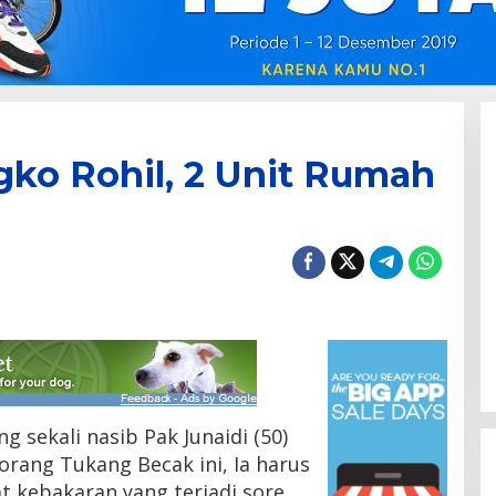
gko Rohil, 2 Unit Rumah
g sekali nasib Pak Junaidi (50)
orang Tukang Becak ini, Ia harus
t kebakaran yang terjadi sore