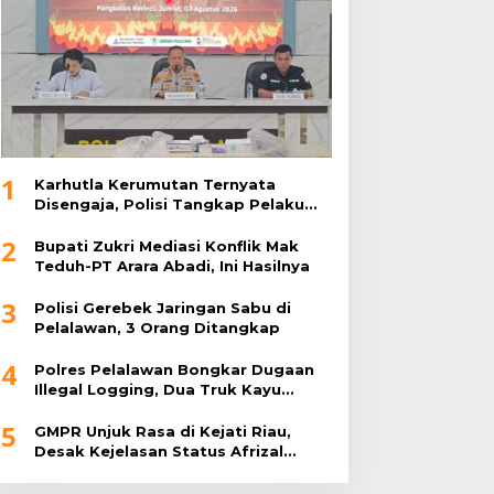
1
Karhutla Kerumutan Ternyata
Disengaja, Polisi Tangkap Pelaku
Pembakar Lahan
2
Bupati Zukri Mediasi Konflik Mak
Teduh-PT Arara Abadi, Ini Hasilnya
3
Polisi Gerebek Jaringan Sabu di
Pelalawan, 3 Orang Ditangkap
4
Polres Pelalawan Bongkar Dugaan
Illegal Logging, Dua Truk Kayu
Tanpa Dokumen Diamankan
5
GMPR Unjuk Rasa di Kejati Riau,
Desak Kejelasan Status Afrizal
Sintong