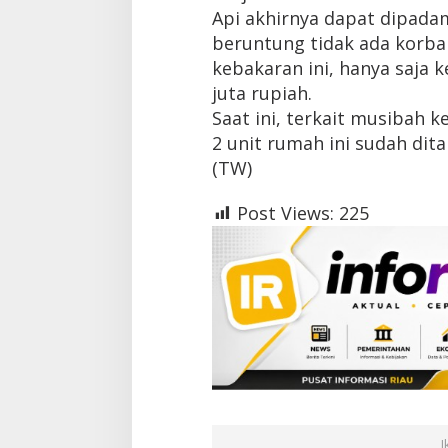
a
Api akhirnya dapat dipadam
r
beruntung tidak ada korba
kebakaran ini, hanya saja 
juta rupiah.
Saat ini, terkait musibah
2 unit rumah ini sudah dit
(TW)
Post Views:
225
I