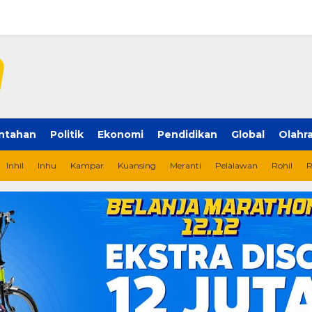
ntahan
Politik
Ekonomi
Pendidikan
Global
Olahr
Inhil
Inhu
Kampar
Kuansing
Meranti
Pelalawan
Rohil
R