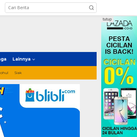
tutup
aga
Lainnya
ohul
Siak