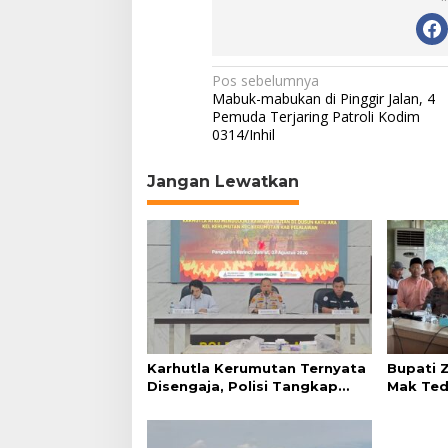
N
Pos sebelumnya
Mabuk-mabukan di Pinggir Jalan, 4
a
Pemuda Terjaring Patroli Kodim
0314/Inhil
v
i
Jangan Lewatkan
g
a
s
i
p
o
s
Karhutla Kerumutan Ternyata
Bupati Z
Disengaja, Polisi Tangkap
Mak Tedu
Pelaku Pembakar Lahan
Hasilnya