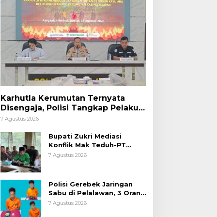
Karhutla Kerumutan Ternyata
Disengaja, Polisi Tangkap Pelaku
Pembakar Lahan
7 Agustus 2026
Bupati Zukri Mediasi
Konflik Mak Teduh-PT
Arara Abadi, Ini Hasilnya
7 Agustus 2026
Polisi Gerebek Jaringan
Sabu di Pelalawan, 3 Orang
Ditangkap
7 Agustus 2026