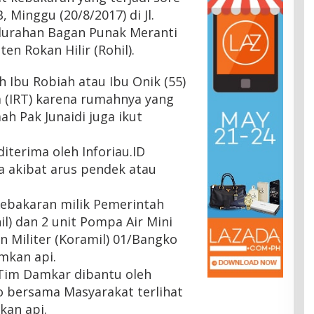
, Minggu (20/8/2017) di Jl.
lurahan Bagan Punak Meranti
n Rokan Hilir (Rohil).
h Ibu Robiah atau Ibu Onik (55)
 (IRT) karena rumahnya yang
 Pak Junaidi juga ikut
iterima oleh Inforiau.ID
ga akibat arus pendek atau
ebakaran milik Pemerintah
il) dan 2 unit Pompa Air Mini
 Militer (Koramil) 01/Bangko
mkan api.
Tim Damkar dibantu oleh
 bersama Masyarakat terlihat
an api.